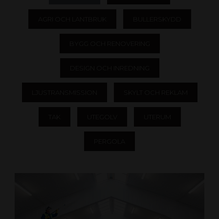
AGRI OCH LANTBRUK
BULLERSKYDD
BYGG OCH RENOVERING
DESIGN OCH INREDNING
LJUSTRANSMISSION
SKYLT OCH REKLAM
TAK
UTEGOLV
UTERUM
PERGOLA