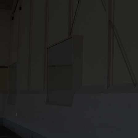
dig att hitta rätt.
 du ännu mer inspiration, inklusive härliga kundbil
ela med dig av din idyll? Kontakta oss gärna via våra 
skicka oss ett
märkt mer "kundbild".
mail
GRI OCH LANTBRUK
BULLERSKYDD
BYGG OCH REN
SKYLT OCH REKLAM
TAK
UTEGOLV
UT