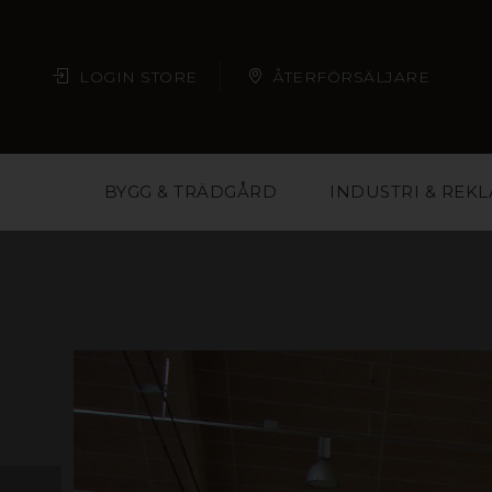
LOGIN STORE
ÅTERFÖRSÄLJARE
BYGG & TRÄDGÅRD
INDUSTRI & REK
Plast är ett material m
butikskedjor och eve
material och på så vis 