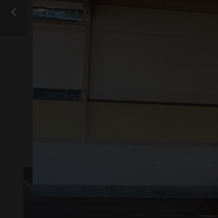
På vår
hittar
Instagram
från gop och vill d
VISA ALLA
KOMPOSITER
A
LJUSTRANSMISSION