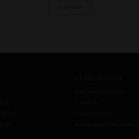
VISA FLER
S
KUNDSERVICE
HITTA ÅTERFÖRSÄLJARE
MILJÖ
GOP STORE
EGRUND
TAKPLASTGUIDEN
NSTER
ÄNDRA DINA COOKIE-INSTÄLL