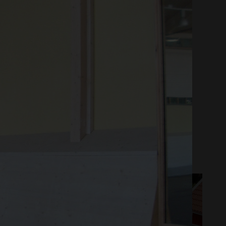
der! Har du en produkt
sociala medier eller
OVERING
DESIGN OCH INREDNING
ERUM
PERGOLA