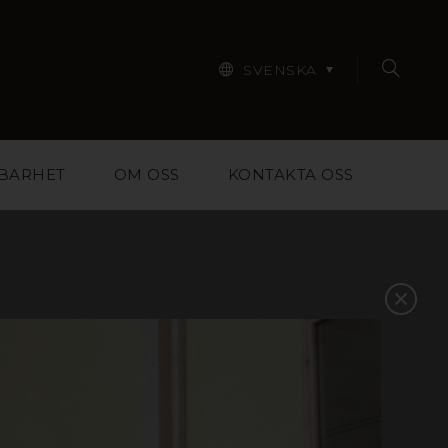
SVENSKA
BARHET
OM OSS
KONTAKTA OSS
r designers, arkitekter,
pa dig att välja rätt
ntakta oss så hjälper vi