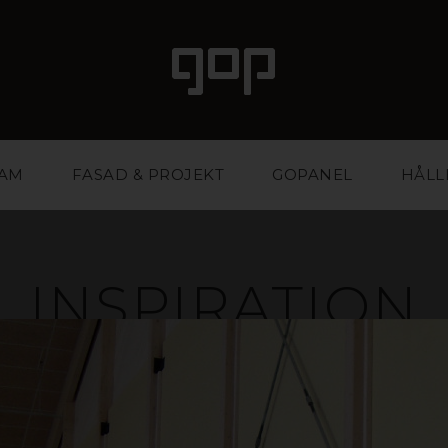
LAM
FASAD & PROJEKT
GOPANEL
HÅLL
INSPIRATION
ed attityd och attraktionskraft. Ett favoritmaterial fö
ntbyråer. Vi har kunskapen och erfarenheten att hjäl
stärka din affär. Inspireras i galleriet nedan eller ko