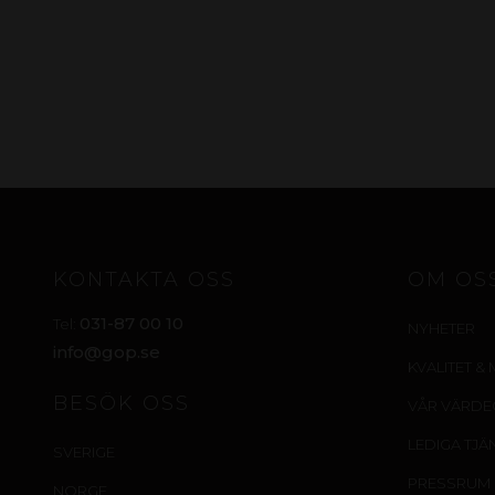
KONTAKTA OSS
OM OS
031-87 00 10
Tel:
NYHETER
info@gop.se
KVALITET & 
BESÖK OSS
VÅR VÄRD
LEDIGA TJÄ
SVERIGE
PRESSRUM
NORGE