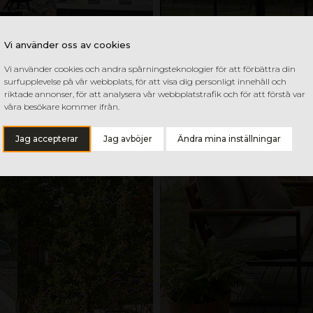
Vi använder oss av cookies
Vi använder cookies och andra spårningsteknologier för att förbättra din
surfupplevelse på vår webbplats, för att visa dig personligt innehåll och
riktade annonser, för att analysera vår webbplatstrafik och för att förstå var
våra besökare kommer ifrån.
Jag accepterar
Jag avböjer
Ändra mina inställningar