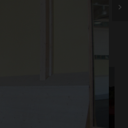
frem.
BYGGERIG OG RENOVERING
KILT OG REKLAME