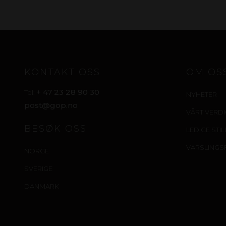
KONTAKT OSS
OM OS
+ 47 23 28 90 30
Tel:
NYHETER
post@gop.no
VÅRT VERD
BESØK OSS
LEDIGE STI
VARSLINGS
NORGE
SVERIGE
DANMARK