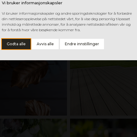
Vi bruker informasjonskapsler
Vi bruker informasjonskapsler og andre sporingsteknologier for å forbedre
din nettleseropplevelse på nettstedet vårt, for å vise deg personlig tilpasset
innhold og målrettede annonser, for å analysere nettstedstrafikken vår og
for å forstå hvor våre besøkende kommer fra.
Godta alle
Avvis alle
Endre innstillinger