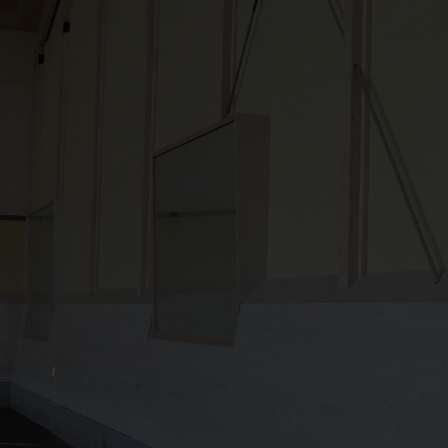
eriet nedenfor, eller kontakt oss for hjelp til å finne 
TAK
LYSTRANSMISJON
UTEGULV
PERGOLA
DESIGN OG INNREDNING
AGRI OG LANDBRUK
S