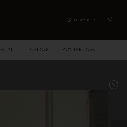
NORSK
EKRAFT
OM OSS
KONTAKT OSS
iale for designere,
m skal til for å hjelpe
 Finn inspirasjon i