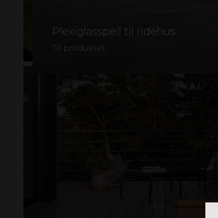
Plexiglasspeil til ridehus
.
Til produktet