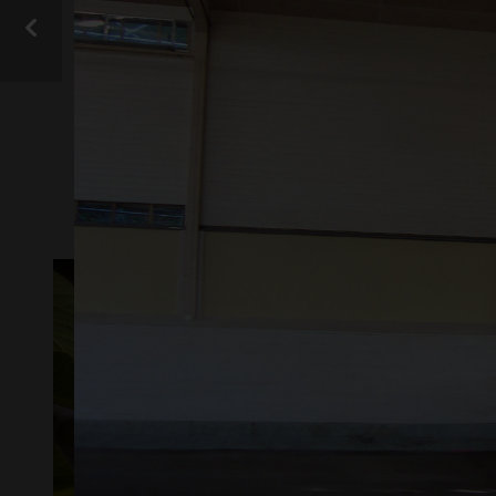
gall
VIS ALLE
UTERUM
STØYSKJERM