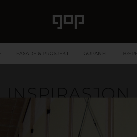
E
FASADE & PROSJEKT
GOPANEL
BÆR
INSPIRASJON
ale med særpreg og attraksjonskraft. Et favorittmater
r og eventbyråer. Vi har kunnskapen og erfaringen so
ktig materiale og på den måten styrke bedriften din.