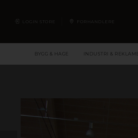
LOGIN STORE
FORHANDLERE
BYGG & HAGE
INDUSTRI & REKLAM
Plast er et materi
arkitekter, butikkjede
deg med å velge ri