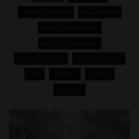
AGRI OCH LANTBRUK
BULLERSKYDD
BYGG OCH RENOVERING
DESIGN OCH INREDNING
LJUSTRANSMISSION
SKYLT OCH REKLAM
TAK
UTEGOLV
UTERUM
PERGOLA