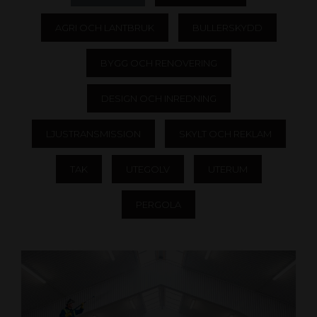
AGRI OCH LANTBRUK
BULLERSKYDD
BYGG OCH RENOVERING
DESIGN OCH INREDNING
LJUSTRANSMISSION
SKYLT OCH REKLAM
TAK
UTEGOLV
UTERUM
PERGOLA