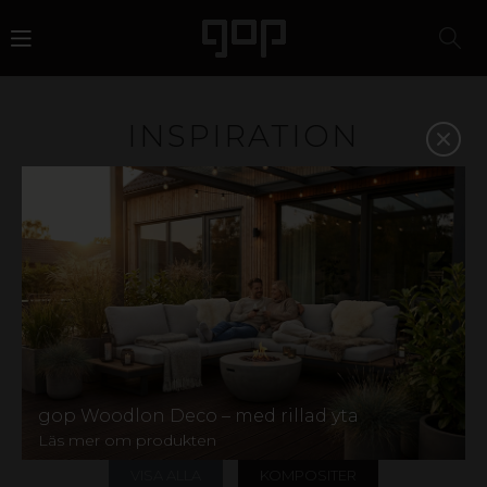
INSPIRATION
Plast är ett material med attityd och attraktionskraft. Ett
favoritmaterial för designers, arkitekter, butikskedjor
och eventbyråer. Vi har kunskapen och erfarenheten att
hjälpa dig att välja rätt material och på så vis stärka din
affär. Inspireras i galleriet nedan eller kontakta oss så
hjälper vi dig att hitta rätt.
På vår
Instagram
hittar du ännu mer inspiration,
inklusive härliga kundbilder! Har du en produkt från gop
och vill dela med dig av din idyll? Kontakta oss gärna via
våra sociala medier eller skicka oss ett
mail
märkt mer
gop Woodlon Deco – med rillad yta
"kundbild".
Läs mer om produkten
VISA ALLA
KOMPOSITER