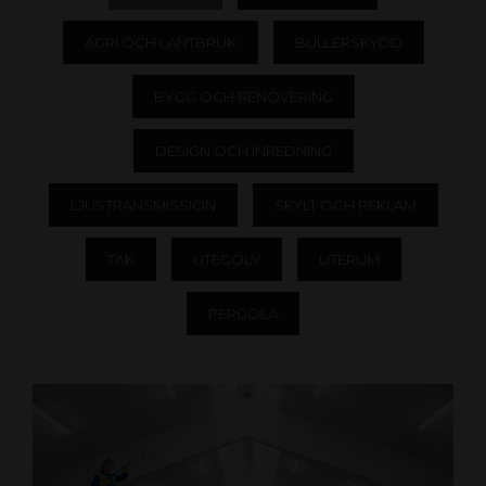
AGRI OCH LANTBRUK
BULLERSKYDD
BYGG OCH RENOVERING
DESIGN OCH INREDNING
LJUSTRANSMISSION
SKYLT OCH REKLAM
TAK
UTEGOLV
UTERUM
PERGOLA