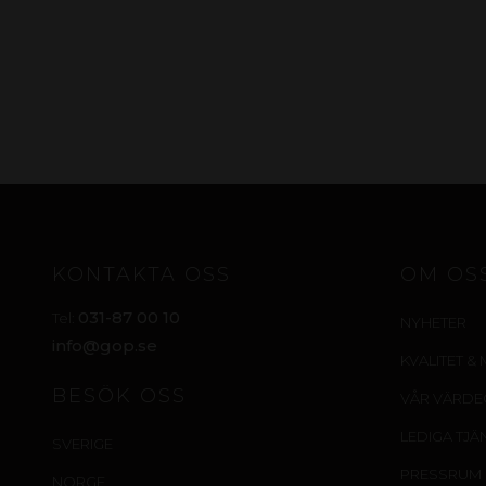
KONTAKTA OSS
OM OS
031-87 00 10
Tel:
NYHETER
info@gop.se
KVALITET & 
BESÖK OSS
VÅR VÄRD
LEDIGA TJÄ
SVERIGE
PRESSRUM
NORGE