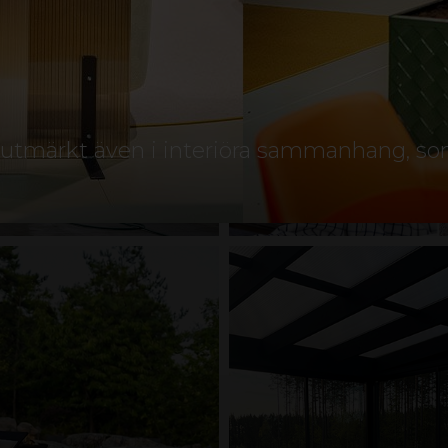
r utmärkt även i interiöra sammanhang, s