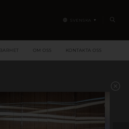
SVENSKA
BARHET
OM OSS
KONTAKTA OSS
r designers, arkitekter,
pa dig att välja rätt
ntakta oss så hjälper vi