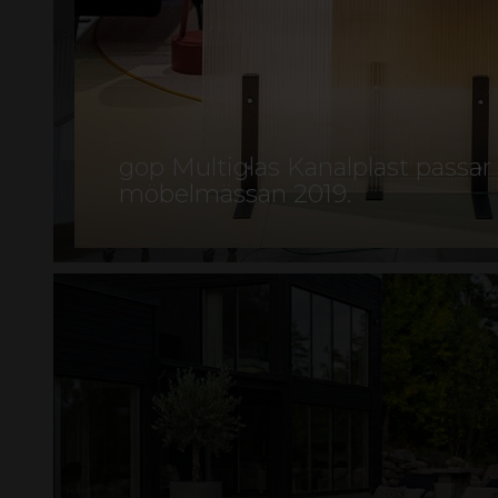
gop Multiglas Kanalplast passa
möbelmässan 2019.