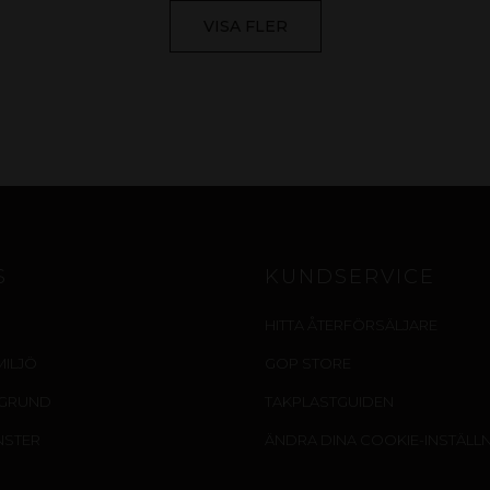
VISA FLER
S
KUNDSERVICE
HITTA ÅTERFÖRSÄLJARE
MILJÖ
GOP STORE
EGRUND
TAKPLASTGUIDEN
NSTER
ÄNDRA DINA COOKIE-INSTÄLL