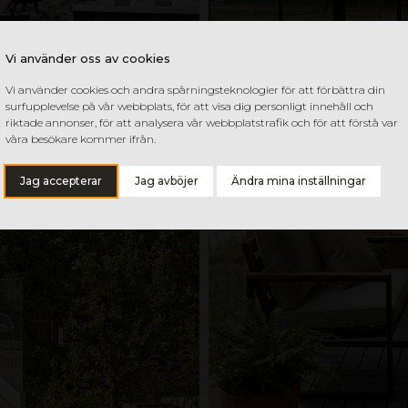
Vi använder oss av cookies
Vi använder cookies och andra spårningsteknologier för att förbättra din
surfupplevelse på vår webbplats, för att visa dig personligt innehåll och
riktade annonser, för att analysera vår webbplatstrafik och för att förstå var
våra besökare kommer ifrån.
Jag accepterar
Jag avböjer
Ändra mina inställningar