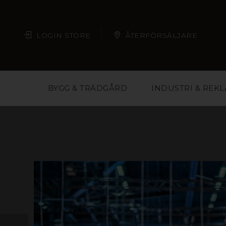
LOGIN STORE
ÅTERFÖRSÄLJARE
BYGG & TRÄDGÅRD
INDUSTRI & REK
Plast är ett material m
butikskedjor och eve
material och på så vis 