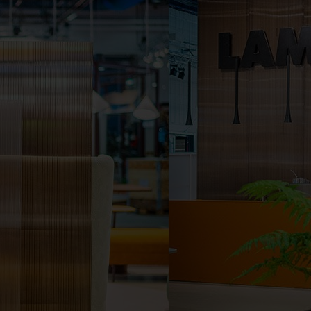
dig att hitta rätt.
 du ännu mer inspiration, inklusive härliga kundbil
ela med dig av din idyll? Kontakta oss gärna via våra 
skicka oss ett
märkt mer "kundbild".
mail
GRI OCH LANTBRUK
BULLERSKYDD
BYGG OCH REN
SKYLT OCH REKLAM
TAK
UTEGOLV
UT