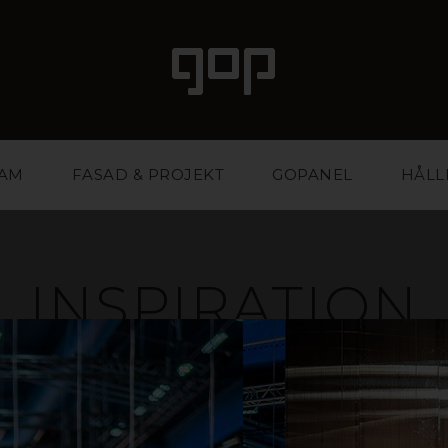
LAM
FASAD & PROJEKT
GOPANEL
HÅLL
INSPIRATION
ed attityd och attraktionskraft. Ett favoritmaterial fö
ntbyråer. Vi har kunskapen och erfarenheten att hjäl
stärka din affär. Inspireras i galleriet nedan eller ko