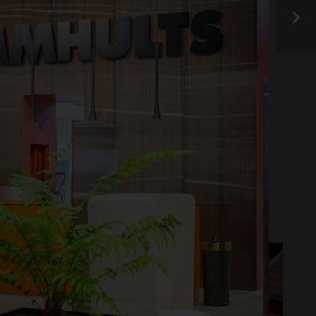
der! Har du en produkt
sociala medier eller
OVERING
DESIGN OCH INREDNING
ERUM
PERGOLA