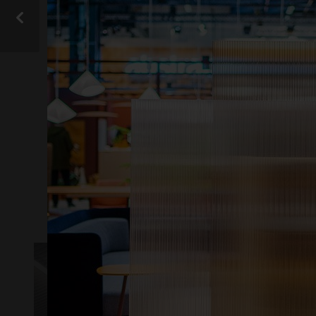
På vår
hittar
Instagram
från gop och vill d
VISA ALLA
KOMPOSITER
A
LJUSTRANSMISSION