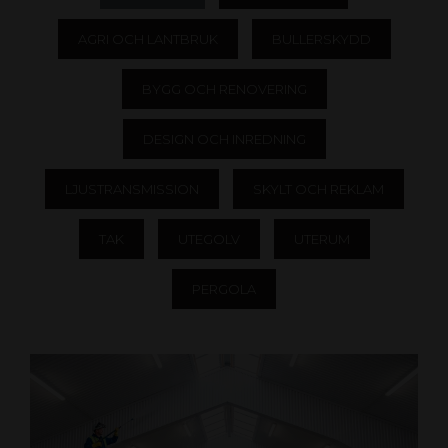
AGRI OCH LANTBRUK
BULLERSKYDD
BYGG OCH RENOVERING
DESIGN OCH INREDNING
LJUSTRANSMISSION
SKYLT OCH REKLAM
TAK
UTEGOLV
UTERUM
PERGOLA