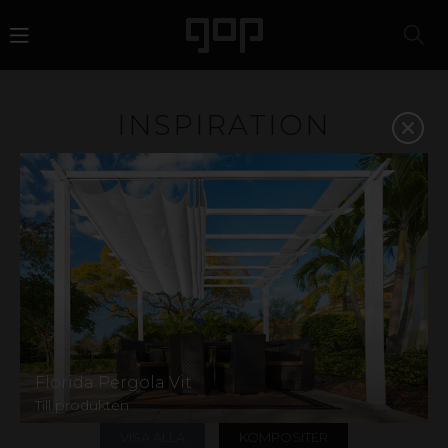
INSPIRATION
Plast är ett material med attityd och attraktionskraft. Ett
favoritmaterial för designers, arkitekter, butikskedjor
och eventbyråer. Vi har kunskapen och erfarenheten att
hjälpa dig att välja rätt material och på så vis stärka din
affär. Inspireras i galleriet nedan eller kontakta oss så
hjälper vi dig att hitta rätt.
På vår
Instagram
hittar du ännu mer inspiration,
inklusive härliga kundbilder! Har du en produkt från gop
och vill dela med dig av din idyll? Kontakta oss gärna via
våra sociala medier eller skicka oss ett
mail
märkt mer
Florida Pergola Vit
"kundbild".
Till produkten
VISA ALLA
KOMPOSITER