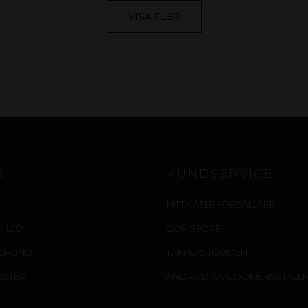
VISA FLER
S
KUNDSERVICE
HITTA ÅTERFÖRSÄLJARE
MILJÖ
GOP STORE
EGRUND
TAKPLASTGUIDEN
NSTER
ÄNDRA DINA COOKIE-INSTÄLL