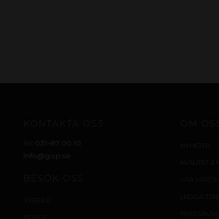
KONTAKTA OSS
OM OS
031-87 00 10
Tel:
NYHETER
info@gop.se
KVALITET & 
BESÖK OSS
VÅR VÄRD
LEDIGA TJÄ
SVERIGE
PRESSRUM
NORGE