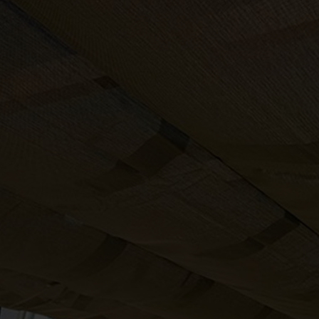
dig att hitta rätt.
 du ännu mer inspiration, inklusive härliga kundbil
ela med dig av din idyll? Kontakta oss gärna via våra 
skicka oss ett
märkt mer "kundbild".
mail
GRI OCH LANTBRUK
BULLERSKYDD
BYGG OCH REN
SKYLT OCH REKLAM
TAK
UTEGOLV
UT