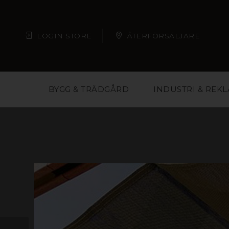
LOGIN STORE
ÅTERFÖRSÄLJARE
BYGG & TRÄDGÅRD
INDUSTRI & REK
Plast är ett material m
butikskedjor och eve
material och på så vis 