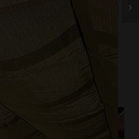
der! Har du en produkt
sociala medier eller
OVERING
DESIGN OCH INREDNING
ERUM
PERGOLA