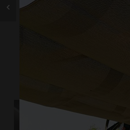
På vår
hittar
Instagram
från gop och vill d
VISA ALLA
KOMPOSITER
A
LJUSTRANSMISSION