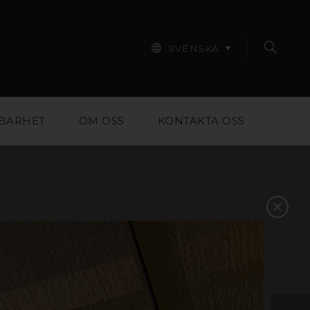
SVENSKA
BARHET
OM OSS
KONTAKTA OSS
r designers, arkitekter,
pa dig att välja rätt
ntakta oss så hjälper vi