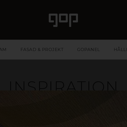
LAM
FASAD & PROJEKT
GOPANEL
HÅLL
INSPIRATION
ed attityd och attraktionskraft. Ett favoritmaterial fö
ntbyråer. Vi har kunskapen och erfarenheten att hjäl
stärka din affär. Inspireras i galleriet nedan eller ko