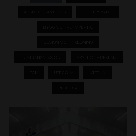
AGRI OCH LANTBRUK
BULLERSKYDD
BYGG OCH RENOVERING
DESIGN OCH INREDNING
LJUSTRANSMISSION
SKYLT OCH REKLAM
TAK
UTEGOLV
UTERUM
PERGOLA