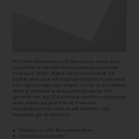
ANVÄNDNINGSOMRÅDEN FÖR
PVC-PLAST
PVC är ett mångsidigt material som är användbart
inom en mängd olika områden. Både skummad och
homogen PVC används ofta i reklamsammanhang, till
exempel som material till displayer, butiksinredning,
utfrästa bokstäver för skyltapplikationer och
mässmontrar. Plastskivor av PVC används ofta även till
PVC-folie tillverkad av 40% återvunnen råvara. Den
olika slags applikationer inom bygg och industri, tack
styva folien är utmärkt för trycksaker producerade
vare materialets slagtålighet, hårda yta och långa
med såväl offset-, digital- samt screenteknik. Ett
hållbarhet.
perfekt alternativt vid höga krav på både tryckkvalitet
och miljömässiga egenskaper. Utöver att produkten
FÖRDELAR MED PLASTSKIVOR I
delvis är tillverkad av återvunnen råvara har PVC
POLYVINYLKLORID/PVC
generellt sett låg CO2-påverkan jämfört med många
andra plaster på grund av att materialet
› Mycket styvt och slagtåligt
huvudsakligen framställs av salt istället för olja.
› Goda formningsegenskaper
Materialet går att återvinna.
› Lång hållbarhet
› Utmärkt kemikalieresistens
› Anpassningsbart material med många
Tillverkad av 40% återvunnen råvara
användningsområden
Utmärkta tryckresultat
› Går att återvinna