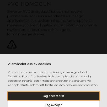
PVC HOMOGEN
Skivor av PVC är ett slagtåligt och homogent
plastmaterial som kan användas till en mängd
applikationer, t.ex. avskärmning, instrumentpaneler,
maskinskydd eller till grafisk industri. PVC Homogen är
mycket lätt att bearbeta och har goda
formningsegenskaper.
PVC HOMOGEN
Vi använder oss av cookies
Vi använder cookies och andra spårningsteknologier för att
förbättra din surfupplevelse på vår webbplats, för att visa dig
personligt innehåll och riktade annonser, för att analysera vår
webbplatstrafik och för att förstå var våra besökare kommer ifrån.
Jag accepterar
Jag avböjer