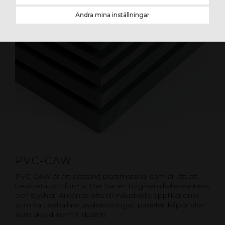
Ändra mina inställningar
PVC-CAW
PVC-CAW är ett slitstarkt plastmaterial som är lätt att
bearbeta och forma. Det har en hög kemikalieresistens
och styvhet. Används ofta till industriella applikationer
som kar, behållare, avskärmningar, paneler, kåpor eller
som skydd inom industrin.