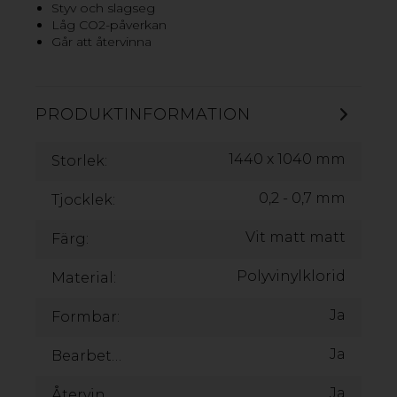
Styv och slagseg
Låg CO2-påverkan
Går att återvinna
VILL DU VETA MER? KONTAKTA OSS!
PRODUKTINFORMATION
1440 x 1040 mm
Storlek:
0,2 - 0,7 mm
Tjocklek:
Vit matt matt
Färg:
Polyvinylklorid
Material:
Ja
Formbar:
Ja
Bearbetningsbar:
Ja
Återvinningsbar: