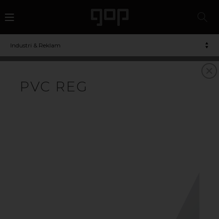
Industri & Reklam
PVC
PVC REG
PLASTSKIVOR I OLIKA
UTFÖRANDEN
VAD ÄR PVC?
Polyvinylklorid/PVC-plast ett vanligt förekommande
plastmaterial som återfinns i en mängd applikationer.
PVC-plastskivor har utmärkt kemikalieresistens och
väderbeständighet. I sin rena form är PVC hårt och
starkt. Genom tillsättning av elaster eller mjukgörare
kan egenskaperna varieras från mjuka till styva
konstruktionsmaterial.