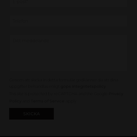
Genom att skicka in detta formulär godkänner du att dina
uppgifter behandlas enligt
gops Integritetspolicy
.
This site is protected by reCAPTCHA and the Google
Privacy
Policy
and
Terms of Service
apply.