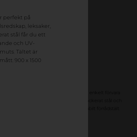
inaviska klimat med
v polyeten.
r perfekt på
dsredskap, leksaker,
at stål får du ett
isande och UV-
muts. Tältet är
mått: 900 x 1500
1,4 KVM
, altanen eller i trädgården. Här kan du enkelt förvara
ved etc. Med en konstruktion av pulverlackerat stål och
etenväv får du ett beständigt och stabilt förrådstält.