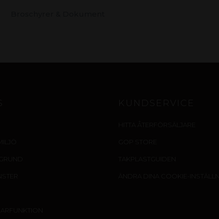
Broschyrer & Dokument
S
KUNDSERVICE
HITTA ÅTERFÖRSÄLJARE
MILJÖ
GOP STORE
EGRUND
TAKPLASTGUIDEN
NSTER
ÄNDRA DINA COOKIE-INSTÄLL
SARFUNKTION