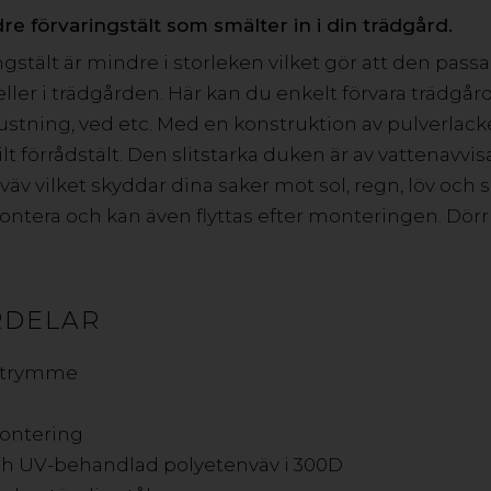
m. Våra förvaringstält är anpassade för vårt skand
dre förvaringstält som smälter in i din trädgård.
ndig ram av galvaniserat stål och slitstarka dukar a
gstält är mindre i storleken vilket gör att den passa
ller i trädgården. Här kan du enkelt förvara trädgår
stning, ved etc. Med en konstruktion av pulverlacker
HITTA ÅTERFÖRSÄLJARE HÄR
lt förrådstält. Den slitstarka duken är av vattenavv
v vilket skyddar dina saker mot sol, regn, löv och s
ntera och kan även flyttas efter monteringen. Dörr
GOP FÖRVARINGSTÄLT GRÖN 
RDELAR
Ett mindre förvaringstält som passar perfekt på balkongen
trädgårdsredskap, leksaker, utemöbler, sportutrustning, 
sutrymme
en slitstark duk av vattenavvisande och UV-behandlad poly
montering
ch UV-behandlad polyetenväv i 300D
GOP FÖRVARINGSTÄLT GRÖN 1,4 KVM