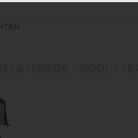
GOP ORIGINAL FÖRVARINGSTÄLT GRÅ 3,5 KVM
KTEN
GOP ORIGINAL FÖRRÅDSTÄLT 5,8/9 KVM
RELATERADE PRODUKTE