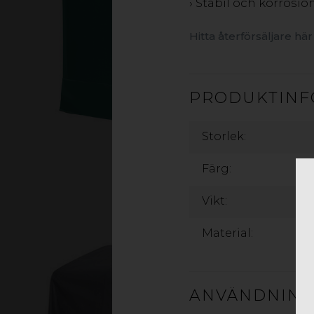
› Stabil och korrosi
Hitta återförsäljare här
PRODUKTINF
Storlek:
Färg:
Vikt:
Material:
ANVÄNDNIN