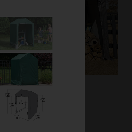
LT
äsklippare, ved,