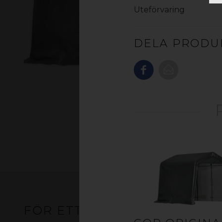
Uteförvaring
DELA PRODU
FÖR ETT SKÖNARE UTELIV