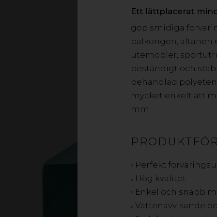
trädgårdsmöbler m.
Ett lättplacerat min
väderbestä
gop smidiga förvarin
balkongen, altanen e
utemöbler, sportutru
beständigt och stabi
behandlad polyetenvä
mycket enkelt att mo
mm.
PRODUKTFÖ
› Perfekt förvaring
› Hög kvalitet
› Enkel och snabb 
› Vattenavvisande o