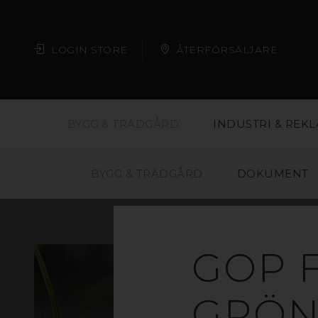
LOGIN STORE
ÅTERFÖRSÄLJARE
BYGG & TRÄDGÅRD
INDUSTRI & REK
BYGG & TRÄDGÅRD
DOKUMENT
GOP 
GRÖN 