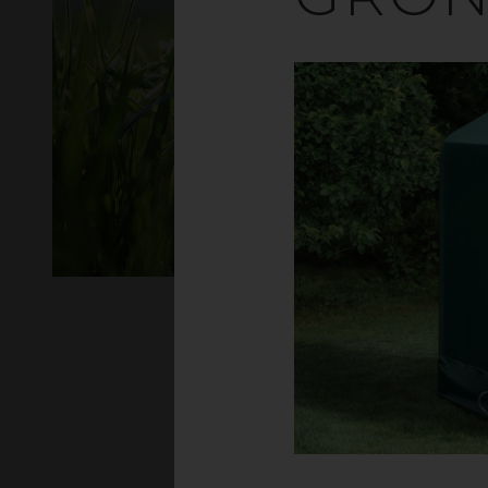
F
Ett förvaringst