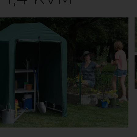
ÖRVARINGSTÄ
ält är det perfekta sättet att förvara och skydda åkgr