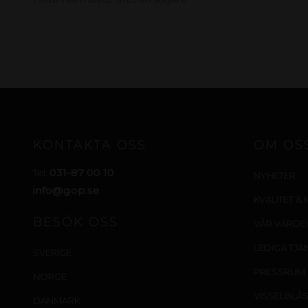
KONTAKTA OSS
OM OS
031-87 00 10
Tel:
NYHETER
info@gop.se
KVALITET & 
BESÖK OSS
VÅR VÄRD
LEDIGA TJÄ
SVERIGE
PRESSRUM
NORGE
VISSELBLÅ
DANMARK