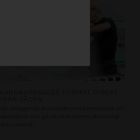
KUNDANPASSADE FORMAT DIREKT
FRÅN SÅGEN
Våra anläggningar är utrustade med automatsågar och
kapmaskiner som gör att vi kan leverera skivor enligt
dina önskemål.