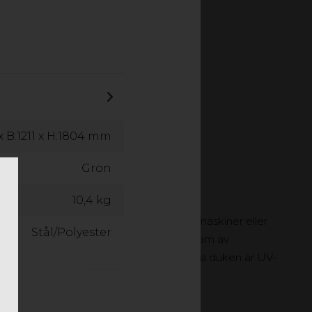
 x B:1211 x H:1804 mm
Grön
ÄLT
10,4 kg
ed gott om plats för utemöbler, trädgårdsmaskiner eller
Stål/Polyester
rädgårdsmaskiner och utemöbler. Med en ram av
ndigt och stabilt förrådstält. Den slitstarka duken är UV-
skyddar mot solen och håller regnet