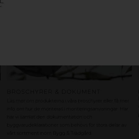
L
T
BROSCHYRER & DOKUMENT
Läs mer om produkterna i våra broschyrer eller få mer
info om hur de monteras i monteringsanvisningar. Här
har vi samlat den dokumentation och
byggvarudeklarationer som behövs för stora delar av
vårt sortiment inom Bygg & Trädgård.