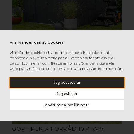
GOP MERKUR FÖRRÅD
Merkur förråd är en högkvalitativ redskapsbod med
GOP TRENIX FÖRRÅD 8,5 KVM
högt ljusinsläpp och enorm stabilitet. Förrådet har en
Vi använder oss av cookies
stålförstärkt konstruktion, dubbelväggar i HDPE
Visa detaljer
(högdensitets-polyeten) och fönster högst upp i
Vi använder cookies och andra spårningsteknologier för att
slagtålig polykarbonat för extra ljusinsläpp.
förbättra din surfupplevelse på vår webbplats, för att visa dig
personligt innehåll och riktade annonser, för att analysera vår
webbplatstrafik och för att förstå var våra besökare kommer ifrån.
GOP MERKUR FÖRRÅD 5,07 KVM
Jag accepterar
Jag avböjer
Ändra mina inställningar
GOP TRENIX FÖRRÅD 10,7 KVM