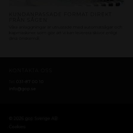
KUNDANPASSADE FORMAT DIREKT
FRÅN SÅGEN
Våra anläggningar är utrustade med automatsågar och
kapmaskiner som gör att vi kan leverera skivor enligt
dina önskemål.
KONTAKTA OSS
031-87 00 10
Tel:
info@gop.se
© 2026 gop Sverige AB
Cookies