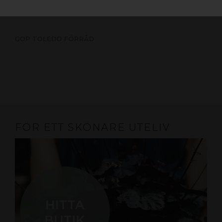
särskilt slitstark, robust och väderbeständig, vilket gör
den idealisk för utomhusbruk året runt.
GOP TOLEDO FÖRRÅD
FÖR ETT SKÖNARE UTELIV