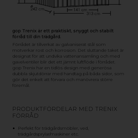
smart och effektiv förvaring i din trädgård. Förrådet har
generösa dubbla skjutdörrar som går att låsa. Kommer
som färdig byggsats för enkel och smidig montering.
Förrådet finns i 3 olika storlekar vilket gör det lätt att
hitta det perfekta förrådet som passar just din trädgård.
gop Trenix är ett praktiskt, snyggt och stabilt
förråd till din trädgård.
GOP TRENIX FÖRRÅD 10,7 KVM
Förrådet är tillverkat av galvaniserat stål som
motverkar rost och korrosion. Det sluttande taket är
GOP TRENIX FÖRRÅD 8,5 KVM
designat för att undvika vattenansamling och med
GOP TRENIX FÖRRÅD 6,9 KVM
gavelventiler blir det ett jämnt luftflöde i förrådet.
gop Trenix har en tidlös design med generösa
GOP TRENIX GOLVREGELSET 5-8,5 KVM
dubbla skjutdörrar med handtag på båda sidor, som
gör det enkelt att förvara och manövrera större
föremål.
PRODUKTFÖRDELAR MED TRENIX
FÖRRÅD
Perfekt för trädgårdsmöbler, ved,
trädgårdsprylar/maskiner etc.