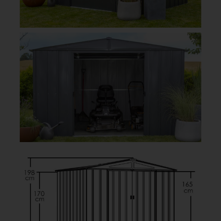
HITTA ÅTERFÖRSÄLJARE HÄR
GOP TRENIX FÖRRÅD
Stabilt och underhållsfritt förråd i galvaniserat stål för