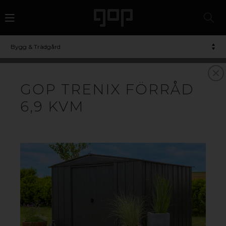
Bygg & Trädgård
FÖRRÅD
GOP TRENIX FÖRRÅD
6,9 KVM
Högkvalitativa och underhållsfria förråd med gott om
plats för förvaring av exempelvis cyklar,
trädgårdsmöbler och verktyg. Förrådens slitstarka lack
skyddar mot rost och repor. Dörrarna är försedda med
beslag för fästpunkter av hänglås. Förråden har
ventilation i gavlarna för att skapa luftflöde när förrådet
är stängt.
Utöver vårt sortiment av förråd så har vi även möjlighet
att
erbjuda takplast
för dig som vill ha en öppen
taklösning utan isoleringskrav.