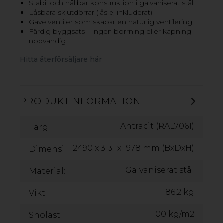
Stabil och hållbar konstruktion i galvaniserat stål
Låsbara skjutdörrar (lås ej inkluderat)
Gavelventiler som skapar en naturlig ventilering
Färdig byggsats – ingen borrning eller kapning
nödvändig
Hitta återförsäljare här
PRODUKTINFORMATION
Antracit (RAL7061)
Färg:
2490 x 3131 x 1978 mm (BxDxH)
Dimensioner:
GOP COVER-IT FÖRRÅD
gop Cover-It är ett praktiskt, snyggt och stabilt förråd till
Galvaniserat stål
Material:
din trädgård. Förrådet är tillverkat av galvaniserat stål
som motverkar rost och korrosion. Det sluttande taket
86,2 kg
Vikt:
är designat för att undvika vattenansamling och med
gavelventiler blir det ett jämnt luftflöde i förrådet.
100 kg/m2
Snölast: