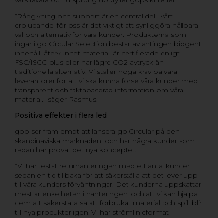
”Rådgivning och support är en central del i vårt
erbjudande, för oss är det viktigt att synliggöra hållbara
val och alternativ för våra kunder. Produkterna som
ingår i go Circular Selection består av antingen biogent
innehåll, återvunnet material, är certifierade enligt
FSC/ISCC-plus eller har lägre CO2-avtryck än
traditionella alternativ. Vi ställer höga krav på våra
leverantörer för att vi ska kunna förse våra kunder med
transparent och faktabaserad information om våra
material.” säger Rasmus.
Positiva effekter i flera led
gop ser fram emot att lansera go Circular på den
skandinaviska marknaden, och har några kunder som
redan har provat det nya konceptet.
”Vi har testat returhanteringen med ett antal kunder
sedan en tid tillbaka för att säkerställa att det lever upp
till våra kunders förväntningar. Det kunderna uppskattar
mest är enkelheten i hanteringen, och att vi kan hjälpa
dem att säkerställa så att förbrukat material och spill blir
till nya produkter igen. Vi har strömlinjeformat