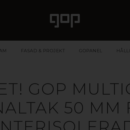
LAM
FASAD & PROJEKT
GOPANEL
HÅLL
ET! GOP MULTI
NALTAK 50 MM 
INTERISOLERA