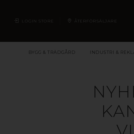
LOGIN STORE
ÅTERFÖRSÄLJARE
BYGG & TRÄDGÅRD
INDUSTRI & REK
NYH
KA
V