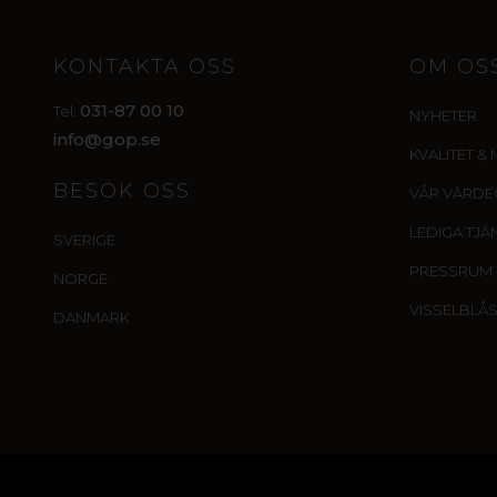
KONTAKTA OSS
OM OS
031-87 00 10
Tel:
NYHETER
info@gop.se
KVALITET & 
BESÖK OSS
VÅR VÄRD
LEDIGA TJÄ
SVERIGE
PRESSRUM
NORGE
VISSELBLÅ
DANMARK