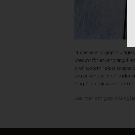
Nu lanserar vi gop Multigla
uterum för användning året
profilsystem i plast skapar
ska användas även under vi
Slagtåliga takskivor i tret
Läs mer om gop Multigla