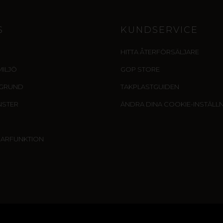
S
KUNDSERVICE
HITTA ÅTERFÖRSÄLJARE
MILJÖ
GOP STORE
EGRUND
TAKPLASTGUIDEN
NSTER
ÄNDRA DINA COOKIE-INSTÄLL
SARFUNKTION