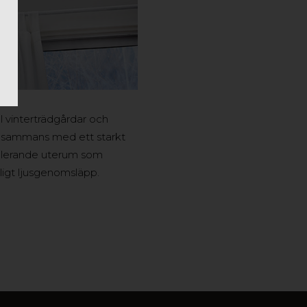
l vinterträdgårdar och
illsammans med ett starkt
isolerande uterum som
ligt ljusgenomsläpp.