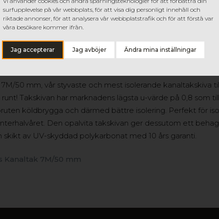
Vi använder cookies och andra spårningsteknologier för att förbättra din
surfupplevelse på vår webbplats, för att visa dig personligt innehåll och
riktade annonser, för att analysera vår webbplatstrafik och för att förstå var
våra besökare kommer ifrån.
Jag accepterar
Jag avböjer
Ändra mina inställningar
s 7M/50 mm, vår styvaste och mest isolerande kanaltakskiva til
 runt! Takskivan har marknadens lägsta u-värde på 0,8 som t
 bruten köldbrygga och därmed bättre isolering. Perfekt för 
nterhalvåret. Den opalvita takskivan ger dessutom ett behag
ton skikt av UV-skyddad polykarbonat med 10 års garanti.
s Kanaltak 7M/50 mm