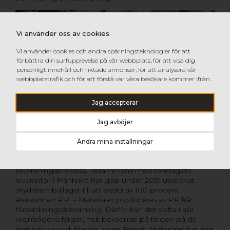
Vi använder oss av cookies
Vi använder cookies och andra spårningsteknologier för att
förbättra din surfupplevelse på vår webbplats, för att visa dig
personligt innehåll och riktade annonser, för att analysera vår
webbplatstrafik och för att förstå var våra besökare kommer ifrån.
Jag accepterar
Jag avböjer
Emballagematerialets låga vikt innebär att
Ändra mina inställningar
miljöpåverkan vid transport kan hållas nere. gop ville
dock minska påverkan även från materialets
tillverkningsprocess. Tillsammans med företagets
leverantör i Frankrike har gop under 2019 utvecklat
skyddsemballaget till att bestå av 100 procent
återvunnen PP. – Materialet produceras av PP från
förpackningsåtervinning. Därför kan det skifta i alla
regnbågens färger, helt beroende på färgen på de
återvunna produkterna, säger Bengt. Materialet har inte