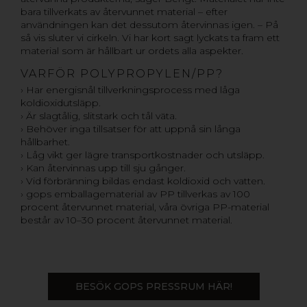
bara tillverkats av återvunnet material – efter
användningen kan det dessutom återvinnas igen. – På
så vis sluter vi cirkeln. Vi har kort sagt lyckats ta fram ett
material som är hållbart ur ordets alla aspekter.
VARFÖR POLYPROPYLEN/PP?
› Har energisnål tillverkningsprocess med låga
koldioxidutsläpp.
› Är slagtålig, slitstark och tål väta.
› Behöver inga tillsatser för att uppnå sin långa
hållbarhet.
› Låg vikt ger lägre transportkostnader och utsläpp.
› Kan återvinnas upp till sju gånger.
› Vid förbränning bildas endast koldioxid och vatten.
› gops emballagematerial av PP tillverkas av 100
procent återvunnet material, våra övriga PP-material
består av 10–30 procent återvunnet material.
BESÖK GOPS PRESSRUM HÄR!