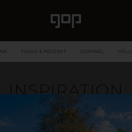
LAM
FASAD & PROJEKT
GOPANEL
HÅLL
INSPIRATION
ed attityd och attraktionskraft. Ett favoritmaterial fö
ntbyråer. Vi har kunskapen och erfarenheten att hjäl
stärka din affär. Inspireras i galleriet nedan eller ko