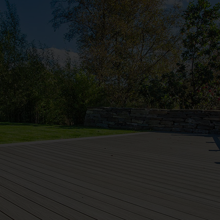
dig att hitta rätt.
 du ännu mer inspiration, inklusive härliga kundbil
ela med dig av din idyll? Kontakta oss gärna via våra 
skicka oss ett
märkt mer "kundbild".
mail
GRI OCH LANTBRUK
BULLERSKYDD
BYGG OCH REN
SKYLT OCH REKLAM
TAK
UTEGOLV
UT