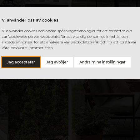
Vi använder oss av cookies
Vi använder cookies och andra spårningsteknologier för att förbättra din
surfupplevelse på vår webbplats, för att visa dig personligt innehåll och
riktade annonser, för att analysera vår webbplatstrafik och för att förstå var
våra besökare kommer ifrån.
Jag accepterar
Jag avböjer
Ändra mina inställningar