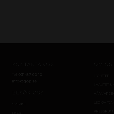
KONTAKTA OSS
OM OS
031-87 00 10
Tel:
NYHETER
info@gop.se
KVALITET & 
BESÖK OSS
VÅR VÄRD
LEDIGA TJÄ
SVERIGE
PRESSRUM
NORGE