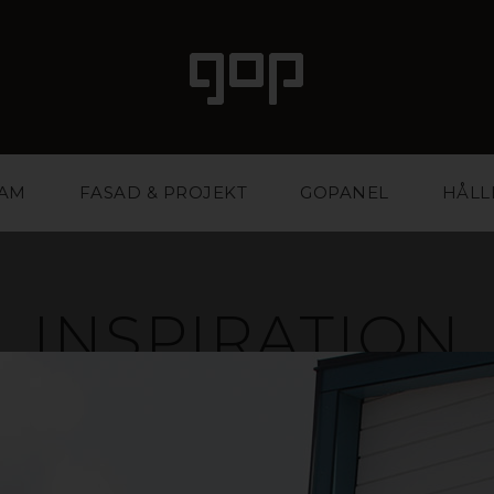
LAM
FASAD & PROJEKT
GOPANEL
HÅLL
INSPIRATION
ed attityd och attraktionskraft. Ett favoritmaterial fö
ntbyråer. Vi har kunskapen och erfarenheten att hjäl
stärka din affär. Inspireras i galleriet nedan eller ko