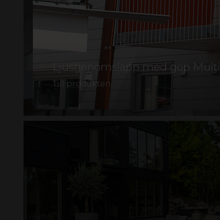
Ljusgenomsläpp med gop Multig
Till produkten