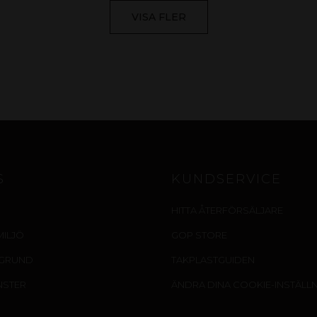
VISA FLER
S
KUNDSERVICE
HITTA ÅTERFÖRSÄLJARE
MILJÖ
GOP STORE
EGRUND
TAKPLASTGUIDEN
NSTER
ÄNDRA DINA COOKIE-INSTÄLL