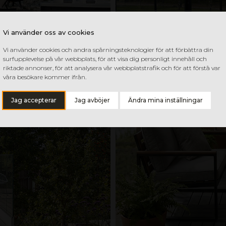
Vi använder oss av cookies
Vi använder cookies och andra spårningsteknologier för att förbättra din
surfupplevelse på vår webbplats, för att visa dig personligt innehåll och
riktade annonser, för att analysera vår webbplatstrafik och för att förstå var
våra besökare kommer ifrån.
Jag accepterar
Jag avböjer
Ändra mina inställningar