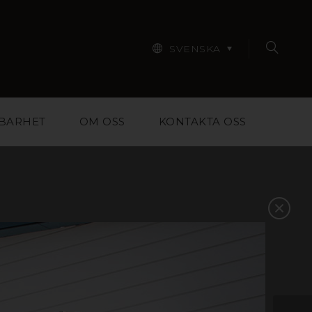
SVENSKA
BARHET
OM OSS
KONTAKTA OSS
r designers, arkitekter,
pa dig att välja rätt
ntakta oss så hjälper vi