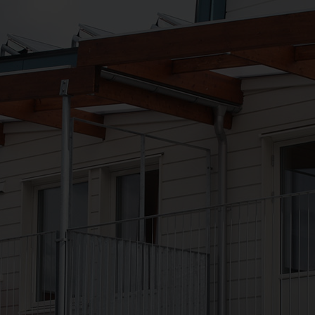
dig att hitta rätt.
 du ännu mer inspiration, inklusive härliga kundbil
ela med dig av din idyll? Kontakta oss gärna via våra 
skicka oss ett
märkt mer "kundbild".
mail
GRI OCH LANTBRUK
BULLERSKYDD
BYGG OCH REN
SKYLT OCH REKLAM
TAK
UTEGOLV
UT