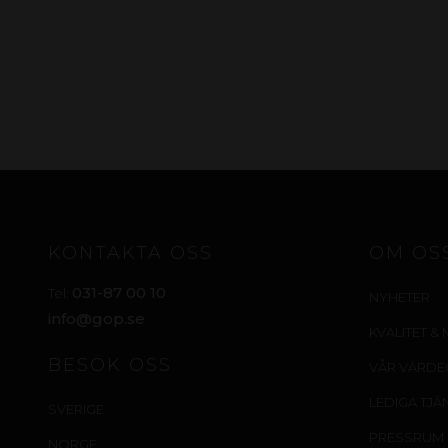
KONTAKTA OSS
OM OS
031-87 00 10
Tel:
NYHETER
info@gop.se
KVALITET & 
BESÖK OSS
VÅR VÄRD
LEDIGA TJÄ
SVERIGE
PRESSRUM
NORGE