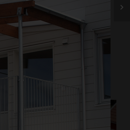
der! Har du en produkt
sociala medier eller
OVERING
DESIGN OCH INREDNING
ERUM
PERGOLA