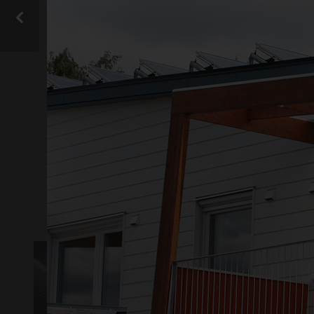
På vår
hittar
Instagram
från gop och vill d
VISA ALLA
KOMPOSITER
A
LJUSTRANSMISSION