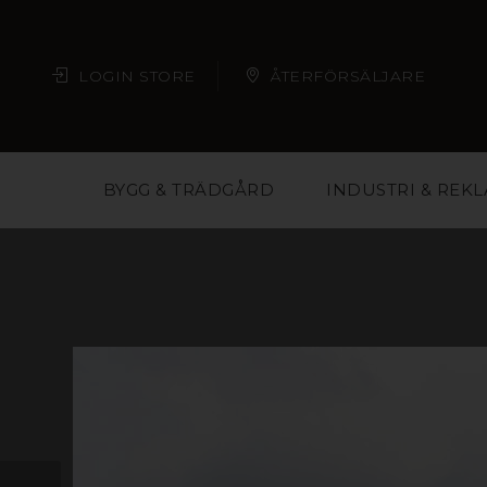
LOGIN STORE
ÅTERFÖRSÄLJARE
BYGG & TRÄDGÅRD
INDUSTRI & REK
Plast är ett material m
butikskedjor och eve
material och på så vis 