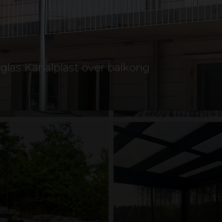
las Kanalplast över balkong