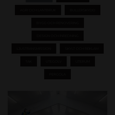
AGRI OCH LANTBRUK
BULLERSKYDD
BYGG OCH RENOVERING
DESIGN OCH INREDNING
LJUSTRANSMISSION
SKYLT OCH REKLAM
TAK
UTEGOLV
UTERUM
PERGOLA