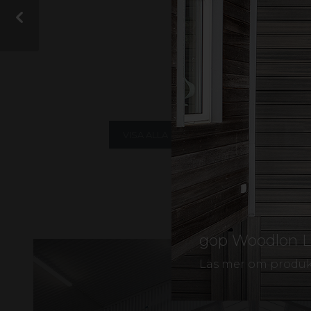
På vår
hittar
Instagram
från gop och vill d
VISA ALLA
KOMPOSITER
A
LJUSTRANSMISSION
gop Woodlon L
Läs mer om produ