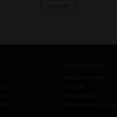
VISA FLER
S
KUNDSERVICE
HITTA ÅTERFÖRSÄLJARE
MILJÖ
GOP STORE
EGRUND
TAKPLASTGUIDEN
NSTER
ÄNDRA DINA COOKIE-INSTÄLL