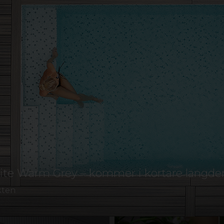
dig att hitta rätt.
 du ännu mer inspiration, inklusive härliga kundbil
ela med dig av din idyll? Kontakta oss gärna via våra 
skicka oss ett
märkt mer "kundbild".
mail
GRI OCH LANTBRUK
BULLERSKYDD
BYGG OCH REN
SKYLT OCH REKLAM
TAK
UTEGOLV
UT
ite Warm Grey – kommer i kortare längde
kten