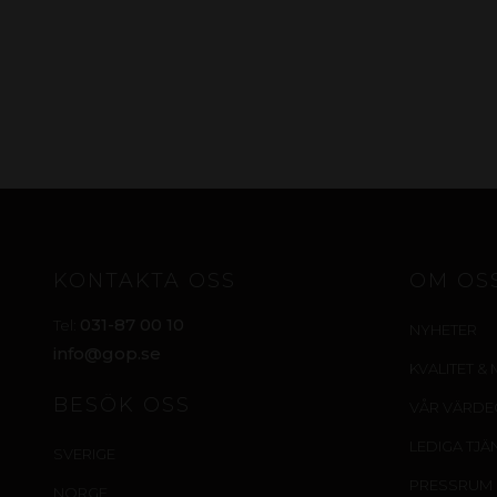
KONTAKTA OSS
OM OS
031-87 00 10
Tel:
NYHETER
info@gop.se
KVALITET & 
BESÖK OSS
VÅR VÄRD
LEDIGA TJÄ
SVERIGE
PRESSRUM
NORGE