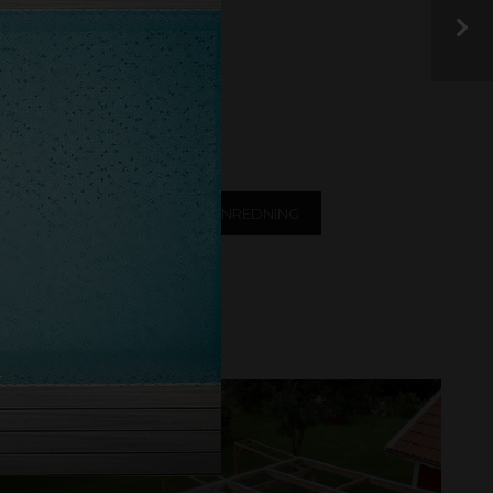
der! Har du en produkt
sociala medier eller
OVERING
DESIGN OCH INREDNING
ERUM
PERGOLA
r