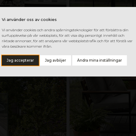
Vi använder oss av cookies
Vi använder cookies och andra spårningsteknologier för att förbättra din
surfupplevelse på vår webbplats, för att visa dig personligt innehåll och
riktade annonser, för att analysera vår webbplatstrafik och för att förstå var
våra besökare kommer ifrån.
Jag accepterar
Jag avböjer
Ändra mina inställningar