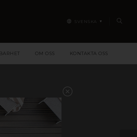
SVENSKA
BARHET
OM OSS
KONTAKTA OSS
r designers, arkitekter,
pa dig att välja rätt
ntakta oss så hjälper vi