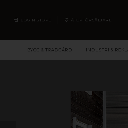
LOGIN STORE
ÅTERFÖRSÄLJARE
BYGG & TRÄDGÅRD
INDUSTRI & REK
Plast är ett material m
butikskedjor och eve
material och på så vis 