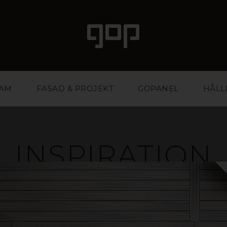
LAM
FASAD & PROJEKT
GOPANEL
HÅLL
INSPIRATION
ed attityd och attraktionskraft. Ett favoritmaterial fö
ntbyråer. Vi har kunskapen och erfarenheten att hjäl
stärka din affär. Inspireras i galleriet nedan eller ko