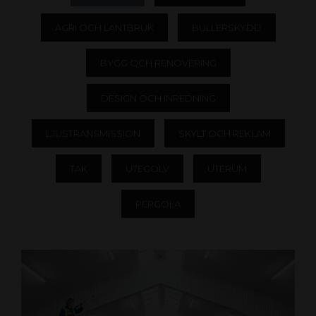
AGRI OCH LANTBRUK
BULLERSKYDD
BYGG OCH RENOVERING
DESIGN OCH INREDNING
LJUSTRANSMISSION
SKYLT OCH REKLAM
TAK
UTEGOLV
UTERUM
PERGOLA