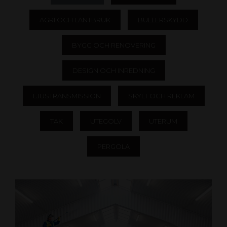
AGRI OCH LANTBRUK
BULLERSKYDD
BYGG OCH RENOVERING
DESIGN OCH INREDNING
LJUSTRANSMISSION
SKYLT OCH REKLAM
TAK
UTEGOLV
UTERUM
PERGOLA