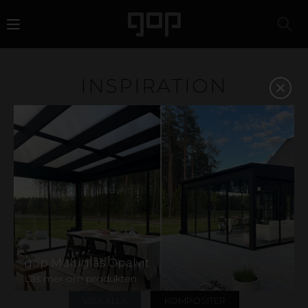
INSPIRATION
Plast är ett material med attityd och attraktionskraft. Ett
favoritmaterial för designers, arkitekter, butikskedjor
och eventbyråer. Vi har kunskapen och erfarenheten att
hjälpa dig att välja rätt material och på så vis stärka din
affär. Inspireras i galleriet nedan eller kontakta oss så
hjälper vi dig att hitta rätt.
På vår
Instagram
hittar du ännu mer inspiration,
inklusive härliga kundbilder! Har du en produkt från gop
och vill dela med dig av din idyll? Kontakta oss gärna via
våra sociala medier eller skicka oss ett
mail
märkt mer
gop Multiglas Opalvit
"kundbild".
Läs mer om produkten
VISA ALLA
KOMPOSITER