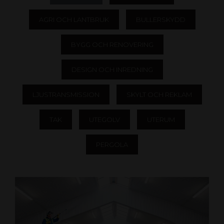
AGRI OCH LANTBRUK
BULLERSKYDD
BYGG OCH RENOVERING
DESIGN OCH INREDNING
LJUSTRANSMISSION
SKYLT OCH REKLAM
TAK
UTEGOLV
UTERUM
PERGOLA