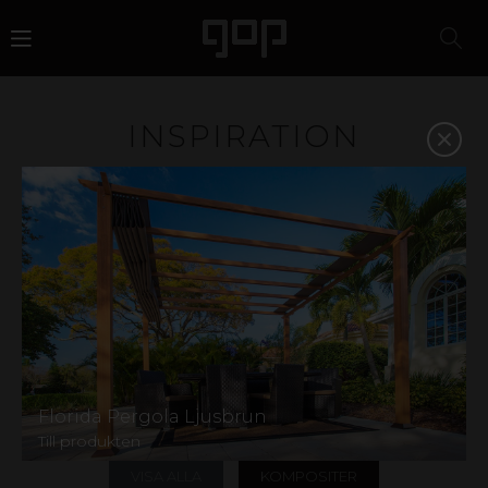
INSPIRATION
Plast är ett material med attityd och attraktionskraft. Ett
favoritmaterial för designers, arkitekter, butikskedjor
och eventbyråer. Vi har kunskapen och erfarenheten att
hjälpa dig att välja rätt material och på så vis stärka din
affär. Inspireras i galleriet nedan eller kontakta oss så
hjälper vi dig att hitta rätt.
På vår
Instagram
hittar du ännu mer inspiration,
inklusive härliga kundbilder! Har du en produkt från gop
och vill dela med dig av din idyll? Kontakta oss gärna via
våra sociala medier eller skicka oss ett
mail
märkt mer
Florida Pergola Ljusbrun
"kundbild".
Till produkten
VISA ALLA
KOMPOSITER