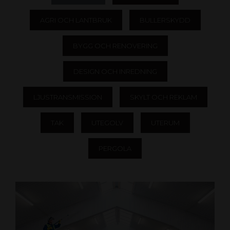
AGRI OCH LANTBRUK
BULLERSKYDD
BYGG OCH RENOVERING
DESIGN OCH INREDNING
LJUSTRANSMISSION
SKYLT OCH REKLAM
TAK
UTEGOLV
UTERUM
PERGOLA