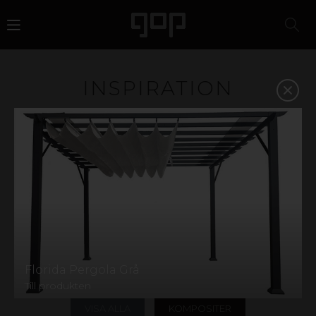
INSPIRATION
Plast är ett material med attityd och attraktionskraft. Ett
favoritmaterial för designers, arkitekter, butikskedjor
och eventbyråer. Vi har kunskapen och erfarenheten att
hjälpa dig att välja rätt material och på så vis stärka din
affär. Inspireras i galleriet nedan eller kontakta oss så
hjälper vi dig att hitta rätt.
På vår
Instagram
hittar du ännu mer inspiration,
inklusive härliga kundbilder! Har du en produkt från gop
och vill dela med dig av din idyll? Kontakta oss gärna via
våra sociala medier eller skicka oss ett
mail
märkt mer
Florida Pergola Grå
"kundbild".
Till produkten
VISA ALLA
KOMPOSITER