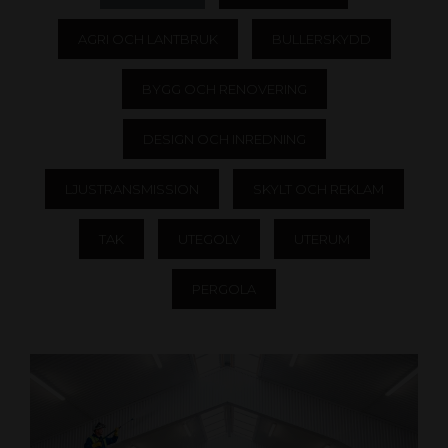
AGRI OCH LANTBRUK
BULLERSKYDD
BYGG OCH RENOVERING
DESIGN OCH INREDNING
LJUSTRANSMISSION
SKYLT OCH REKLAM
TAK
UTEGOLV
UTERUM
PERGOLA