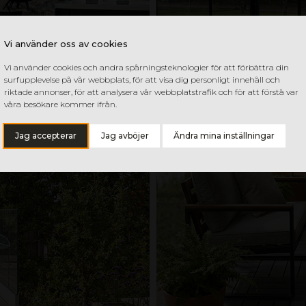
Vi använder oss av cookies
Vi använder cookies och andra spårningsteknologier för att förbättra din
surfupplevelse på vår webbplats, för att visa dig personligt innehåll och
riktade annonser, för att analysera vår webbplatstrafik och för att förstå var
våra besökare kommer ifrån.
Jag accepterar
Jag avböjer
Ändra mina inställningar