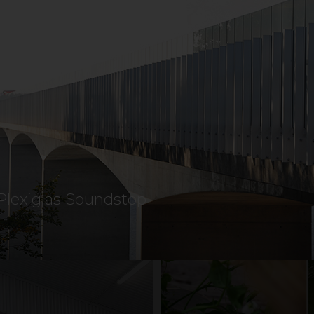
dig att hitta rätt.
 du ännu mer inspiration, inklusive härliga kundbil
ela med dig av din idyll? Kontakta oss gärna via våra 
skicka oss ett
märkt mer "kundbild".
mail
GRI OCH LANTBRUK
BULLERSKYDD
BYGG OCH REN
SKYLT OCH REKLAM
TAK
UTEGOLV
UT
Plexiglas Soundstop