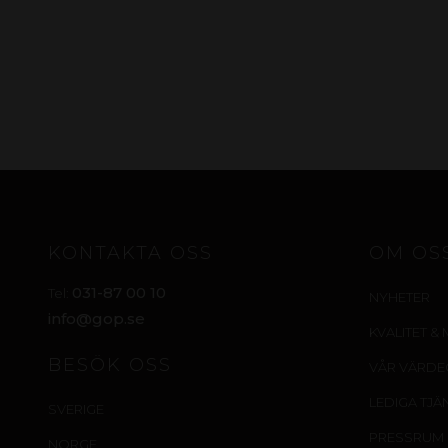
KONTAKTA OSS
OM OS
031-87 00 10
Tel:
NYHETER
info@gop.se
KVALITET & 
BESÖK OSS
VÅR VÄRD
LEDIGA TJÄ
SVERIGE
PRESSRUM
NORGE