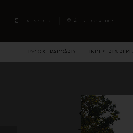
LOGIN STORE
ÅTERFÖRSÄLJARE
BYGG & TRÄDGÅRD
INDUSTRI & REK
Plast är ett material m
butikskedjor och eve
material och på så vis 