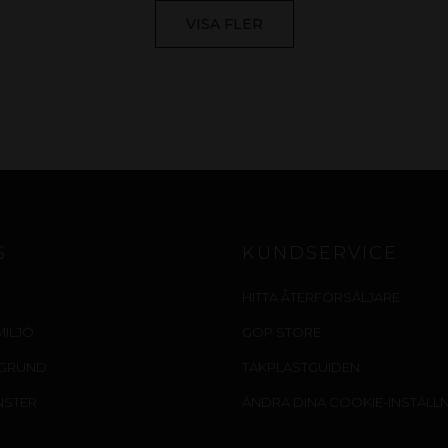
VISA FLER
S
KUNDSERVICE
HITTA ÅTERFÖRSÄLJARE
MILJÖ
GOP STORE
EGRUND
TAKPLASTGUIDEN
NSTER
ÄNDRA DINA COOKIE-INSTÄLL