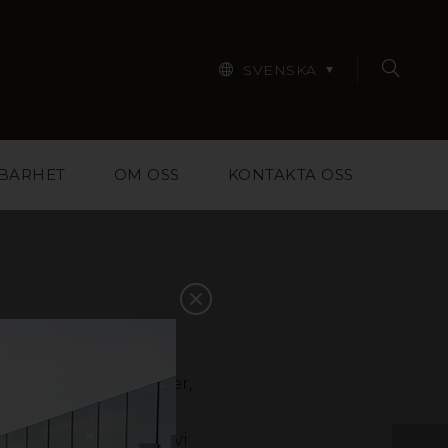
SVENSKA
BARHET
OM OSS
KONTAKTA OSS
r designers, arkitekter,
pa dig att välja rätt
ntakta oss så hjälper vi