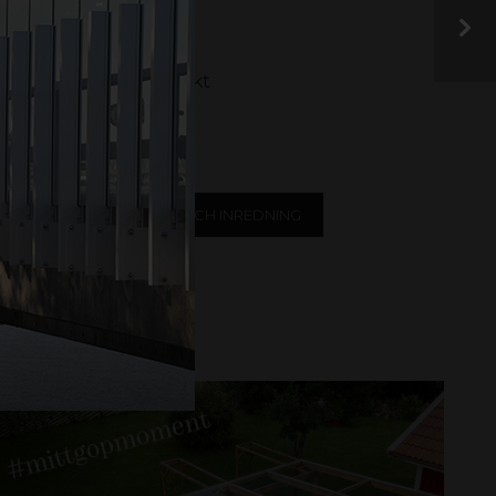
der! Har du en produkt
sociala medier eller
OVERING
DESIGN OCH INREDNING
ERUM
PERGOLA