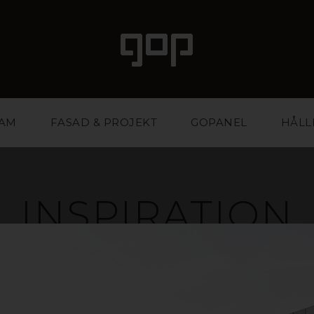
LAM
FASAD & PROJEKT
GOPANEL
HÅLL
INSPIRATION
ed attityd och attraktionskraft. Ett favoritmaterial fö
ntbyråer. Vi har kunskapen och erfarenheten att hjäl
stärka din affär. Inspireras i galleriet nedan eller ko