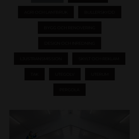
AGRI OCH LANTBRUK
BULLERSKYDD
BYGG OCH RENOVERING
DESIGN OCH INREDNING
LJUSTRANSMISSION
SKYLT OCH REKLAM
TAK
UTEGOLV
UTERUM
PERGOLA