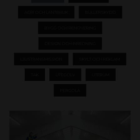
AGRI OCH LANTBRUK
BULLERSKYDD
BYGG OCH RENOVERING
DESIGN OCH INREDNING
LJUSTRANSMISSION
SKYLT OCH REKLAM
TAK
UTEGOLV
UTERUM
PERGOLA