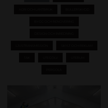
AGRI OCH LANTBRUK
BULLERSKYDD
BYGG OCH RENOVERING
DESIGN OCH INREDNING
LJUSTRANSMISSION
SKYLT OCH REKLAM
TAK
UTEGOLV
UTERUM
PERGOLA