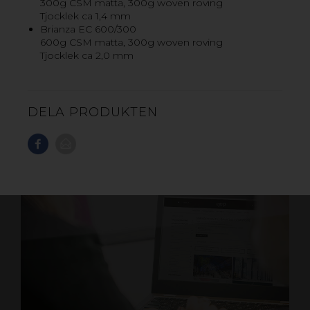
300g CSM matta, 300g woven roving
Tjocklek ca 1,4 mm
Brianza EC 600/300
600g CSM matta, 300g woven roving
Tjocklek ca 2,0 mm
KUNDANPASSADE FORMAT DIREKT
FRÅN SÅGEN
DELA PRODUKTEN
Våra anläggningar är utrustade med automatsågar och
kapmaskiner som gör att vi kan leverera skivor enligt
dina önskemål.