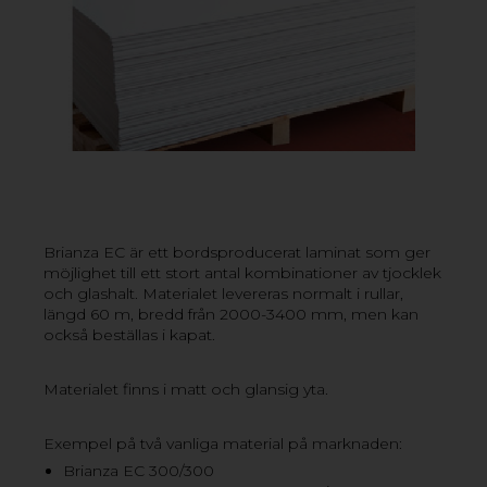
HÖG TILLGÄNGLIGHET OCH SNABBA
LEVERANSER
Våra kontor och lager finns i Kungsbacka söder om
Brianza EC är ett bordsproducerat laminat som ger
Göteborg, Stockholm, Oslo och Köpenhamn. Med vår
möjlighet till ett stort antal kombinationer av tjocklek
närvaro garanterar vi hög tillgänglighet och snabba
och glashalt. Materialet levereras normalt i rullar,
leveranser.
längd 60 m, bredd från 2000-3400 mm, men kan
också beställas i kapat.
Materialet finns i matt och glansig yta.
Exempel på två vanliga material på marknaden:
Brianza EC 300/300