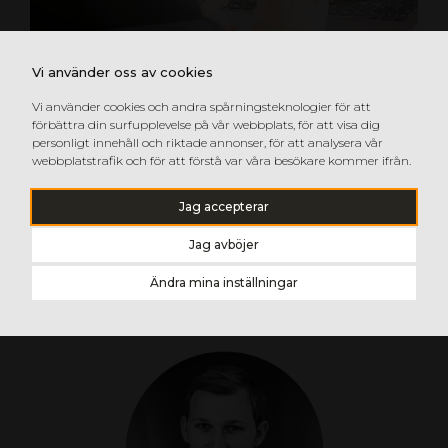
BESTÄLL DIREKT I VÅR WEBBUTIK GOP
Vi använder oss av cookies
STORE
I vår webbutik gop Store har du direkt åtkomst till
Vi använder cookies och andra spårningsteknologier för att
lagersaldo, orderhistorik, bilder, info och kundspecifika
förbättra din surfupplevelse på vår webbplats, för att visa dig
priser – allt samlat på ett ställe dygnet runt.
personligt innehåll och riktade annonser, för att analysera vår
webbplatstrafik och för att förstå var våra besökare kommer ifrån.
Inlogg gop Store
Jag accepterar
Jag avböjer
KONTAKTA VÅRA
Ändra mina inställningar
MÖJLIGGÖRARE