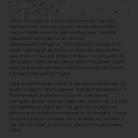
IKEM, innovasjons- og kjemiindustriene i Sverige,
representerer svenske og utenlandskeide bedrifter
med en felles visjon for bærekraftig vekst: å utvikle
industrielle løsninger for de globale
samfunnsutfordringene. IKEM påpeker at plast er et
godt miljøvalg på de fleste områder der den brukes i
dag. Men vi må også slutte kretsløpet og sørge for at
alle plasten resirkuleres, øke andelen fornybare råvarer
samt få til en akseptabel avfallshåndtering i alle land for
å stoppe lekkasjen til miljøet.
Plast velges fordi det bidrar til økt ressurseffektivitet og
lavere utslipp av drivhusgasser. Viktige miljøaspekter er
for eksempel at plasten reduserer matsvinnet,
mengden bruktmaterialer, gjør biler lettere og hus mer
energieffektive, og at den har gjort det mulig med
teknologisk utvikling innen blant annet fornybar energi,
for eksempel på områder som vindkraft og solceller,
sier Henrik Oxfall, ansvarlig for plastbearbeidingssaker,
IKEM.