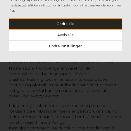
vektbesparelse på 200 til 300 kg
nettstedstrafikken vår og for å forstå hvor våre besøkende kommer
sammenlignet med tidligere materialer,
fra.
sier Henrik.
Han legger til at plasten er en forutsetning for et
Godta alle
ressurseffektivt og bærekraftig samfunn. Hvis vi
gjennomgående skulle erstatte den med andre
Avvis alle
materialer, ville utslippene av drivhusgasser ha økt med
ca. 60 prosent og vekten på produktene med ca. 270
Endre innstillinger
prosent.
PILOTANLEGG FOR RESIRKULERING
Høsten 2018 fikk Sverige ansvaret for den
internasjonale arbeidsgruppen i ISO for
plastresirkulering. Det er en stor interesse både i
Sverige og globalt; standardiseringsarbeidet er svært
viktig for at vi skal kunne resirkulere all plasten til
produkter av høy kvalitet.
I dag er logistikken for plastresirkulering temmelig
fokusert på emballasjematerialer på forbrukernivå. For
å drive resirkuleringen fremover, har IKEM hatt ansvaret
for et prosjekt innen Kungl.
Ingenjörsvetenskapsakademien, som handler om å