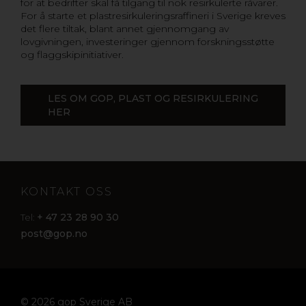
for at bedrifter skal få tilgang til nok resirkulerte råvarer.
For å starte et plastresirkuleringsraffineri i Sverige kreves
det flere tiltak, blant annet gjennomgang av
lovgivningen, investeringer gjennom forskningsstøtte
og flaggskipinitiativer.
LES OM GOP, PLAST OG RESIRKULERING
HER
KONTAKT OSS
+ 47 23 28 90 30
Tel:
post@gop.no
© 2026 gop Sverige AB