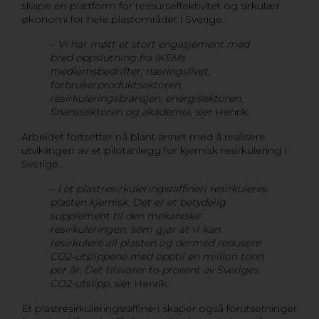
skape en plattform for ressurseffektivitet og sirkulær
økonomi for hele plastområdet i Sverige.
–
Vi har møtt et stort engasjement med
bred oppslutning fra IKEMs
medlemsbedrifter, næringslivet,
forbrukerproduktsektoren,
resirkuleringsbransjen, energisektoren,
finanssektoren og akademia,
sier Henrik.
Arbeidet fortsetter nå blant annet med å realisere
utviklingen av et pilotanlegg for kjemisk resirkulering i
Sverige.
–
I et plastresirkuleringsraffineri resirkuleres
plasten kjemisk. Det er et betydelig
supplement til den mekaniske
resirkuleringen, som gjør at vi kan
resirkulere all plasten og dermed redusere
CO2-utslippene med opptil en million tonn
per år. Det tilsvarer to prosent av Sveriges
CO2-utslipp,
sier Henrik.
Et plastresirkuleringsraffineri skaper også forutsetninger