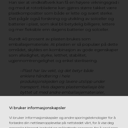
Han sier at vindkraftverk kan få en høyere virkningsgrad i
og med at rotorbladene kan gjøres større takket være
plastkompositter som både er lette og svært sterke.
Det pågår også forskning og utvikling av solceller og
batterier i plast, som skal bli betydelig billigere, lettere
og mer fleksible enn dagens batterier og solceller.
Rundt 40 prosent av plasten brukes som
emballasjemateriale. At plasten er så populær på dette
området, skyldes en kombinasjon av gode egenskaper
som allsidighet, styrke, letthet, stabilitet,
ugjennomtrengelighet og enkel sterilisering.
–
Plast har lav vekt, og det betyr både
enklere håndtering i hele
produksjonskjeden og lavere utslipp under
transport. Hvis dagens plastemballasje ble
byttet ut med andre emballasjematerialer,
ville for eksempel CO2-utslippet ha blitt
fordoblet. Men det er viktig å få frem at
Vi bruker informasjonskapsler
plast brukes til så mye mer enn emballasje.
I gjennomsnitt består en moderne bil av ca.
Vi bruker informasjonskapsler og andre sporingsteknologier for å
100 kg plast, noe som tilsvarer 12–15 prosent
forbedre din nettleseropplevelse på nettstedet vårt, for å vise deg
av bilens vekt. Plasten gir her en
personlig tilpasset innhold og målrettede annonser, for å analysere