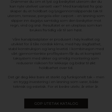
Drømmer du om et lyst og beskyttet uterom der du
kan nyte utelivet uansett vær? Med kanalplast fra gop
skaper du et holdbart og lysgjennomslippende tak til
uterom, terrasse, pergola eller carport – en løsning som
slipper inn dagslys samtidig som den beskytter mot
regn, vind og snø. Resultatet er en uteplass som kan
brukes fra tidlig vår til sen høst.
Våre kanalplastplater er produsert i høy kvalitet og
utviklet for å tåle nordisk klima, med høy slagfasthet,
stabil konstruksjon og lang levetid. I kombinasjon med
vårt gjennomtenkte profilsystem får du et komplett
taksystem med sikker og smidig montering som
reduserer risikoen for lekkasje og bidrar til økt
holdbarhet over tid.
Det gir deg ikke bare et sterkt og funksjonelt tak – men
en trygg investering i en løsning som varer, både
teknisk og estetisk. For et bedre uteliv, år etter år.
GOP UTETAK KATALOG