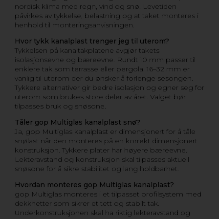
nordisk klima med regn, vind og snø. Levetiden
påvirkes av tykkelse, belastning og at taket monteres i
henhold til monteringsanvisningen.
Hvor tykk kanalplast trenger jeg til uterom?
Tykkelsen på kanaltakplatene avgjør takets
isolasjonsevne og bæreevne. Rundt 10 mm passer til
enklere tak som terrasse eller pergola. 16–32 mm er
vanlig til uterom der du ønsker å forlenge sesongen.
Tykkere alternativer gir bedre isolasjon og egner seg for
uterom som brukes store deler av året. Valget bør
tilpasses bruk og snøsone.
Tåler gop Multiglas kanalplast snø?
Ja, gop Multiglas kanalplast er dimensjonert for å tåle
snølast når den monteres på en korrekt dimensjonert
konstruksjon. Tykkere plater har høyere bæreevne.
Lekteravstand og konstruksjon skal tilpasses aktuell
snøsone for å sikre stabilitet og lang holdbarhet.
Hvordan monteres gop Multiglas kanalplast?
gop Multiglas monteres i et tilpasset profilsystem med
dekkhetter som sikrer et tett og stabilt tak.
Underkonstruksjonen skal ha riktig lekteravstand og