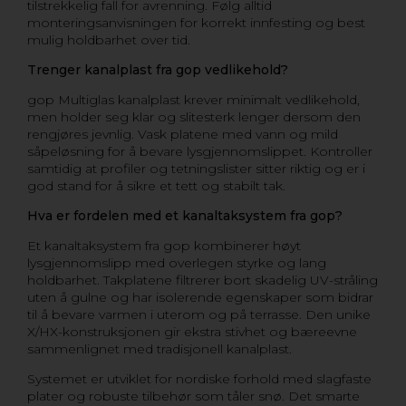
tilstrekkelig fall for avrenning. Følg alltid
monteringsanvisningen for korrekt innfesting og best
mulig holdbarhet over tid.
Trenger kanalplast fra gop vedlikehold?
gop Multiglas kanalplast krever minimalt vedlikehold,
men holder seg klar og slitesterk lenger dersom den
rengjøres jevnlig. Vask platene med vann og mild
såpeløsning for å bevare lysgjennomslippet. Kontroller
samtidig at profiler og tetningslister sitter riktig og er i
god stand for å sikre et tett og stabilt tak.
Hva er fordelen med et kanaltaksystem fra gop?
Et kanaltaksystem fra gop kombinerer høyt
lysgjennomslipp med overlegen styrke og lang
holdbarhet. Takplatene filtrerer bort skadelig UV-stråling
uten å gulne og har isolerende egenskaper som bidrar
til å bevare varmen i uterom og på terrasse. Den unike
X/HX-konstruksjonen gir ekstra stivhet og bæreevne
sammenlignet med tradisjonell kanalplast.
Systemet er utviklet for nordiske forhold med slagfaste
plater og robuste tilbehør som tåler snø. Det smarte