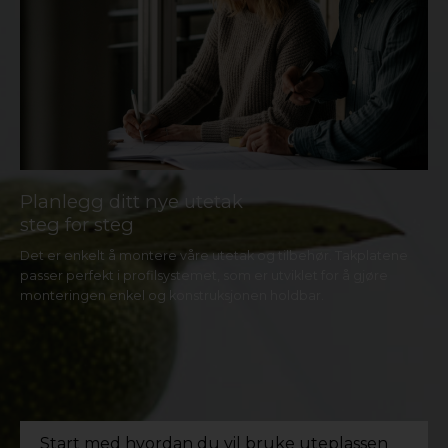
Material:
Polypropylen (PP)
Planlegg ditt nye utetak
steg for steg
Det er enkelt å montere våre utetak og tilbehør. Takplatene
passer perfekt i profilsystemet, som er utviklet for å gjøre
monteringen enkel og konstruksjonen holdbar.
Start med hvordan du vil bruke uteplassen