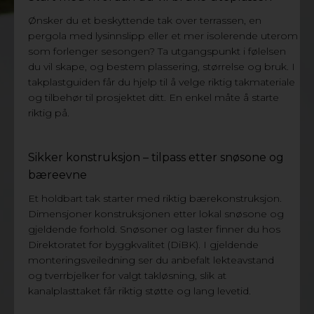
TAKPLASTGUIDEN
Ønsker du et beskyttende tak over terrassen, en
pergola med lysinnslipp eller et mer isolerende uterom
som forlenger sesongen? Ta utgangspunkt i følelsen
du vil skape, og bestem plassering, størrelse og bruk. I
takplastguiden får du hjelp til å velge riktig takmateriale
og tilbehør til prosjektet ditt. En enkel måte å starte
riktig på.
Sikker konstruksjon – tilpass etter snøsone og
bæreevne
Et holdbart tak starter med riktig bærekonstruksjon.
Dimensjoner konstruksjonen etter lokal snøsone og
gjeldende forhold. Snøsoner og laster finner du hos
Direktoratet for byggkvalitet (DiBK). I gjeldende
monteringsveiledning ser du anbefalt lekteavstand
og tverrbjelker for valgt takløsning, slik at
kanalplasttaket får riktig støtte og lang levetid.