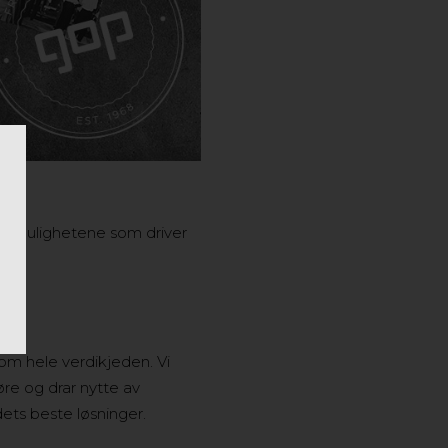
sse mulighetene som driver
lv.
om hele verdikjeden. Vi
re og drar nytte av
dets beste løsninger.