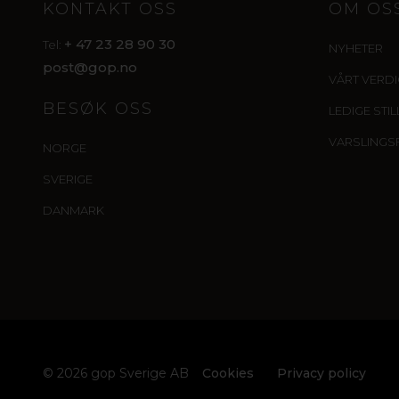
KONTAKT OSS
OM OS
+ 47 23 28 90 30
Tel:
NYHETER
post@gop.no
VÅRT VERD
BESØK OSS
LEDIGE STI
VARSLINGS
NORGE
SVERIGE
DANMARK
© 2026 gop Sverige AB
Cookies
Privacy policy