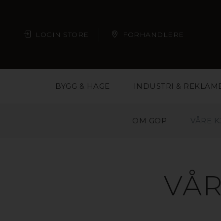
LOGIN STORE
FORHANDLERE
BYGG & HAGE
INDUSTRI & REKLAM
OM GOP
VÅRE 
VÅR