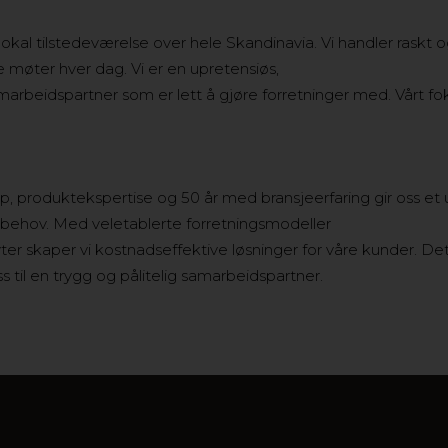
E
lokal tilstedeværelse over hele Skandinavia. Vi handler raskt og
 møter hver dag. Vi er en upretensiøs,
amarbeidspartner som er lett å gjøre forretninger med. Vårt fo
p, produktekspertise og 50 år med bransjeerfaring gir oss et 
behov. Med veletablerte forretningsmodeller
lyter skaper vi kostnadseffektive løsninger for våre kunder. D
til en trygg og pålitelig samarbeidspartner.