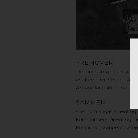
FREMOVER
Det finnes mye å utvikle og
oss fremover. Vi våger å ut
å skape langsiktige bærekraf
SAMMEN
Gjennom engasjement og tet
kommuniserer åpent og med r
kreativitet, kompetanse og 