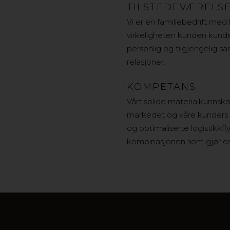
TILSTEDEVÆRELS
Vi er en familiebedrift med 
virkeligheten kunden kunde
personlig og tilgjengelig s
relasjoner.
KOMPETANS
Vårt solide materialkunnska
markedet og våre kunders 
og optimaliserte logistikkf
kombinasjonen som gjør oss 