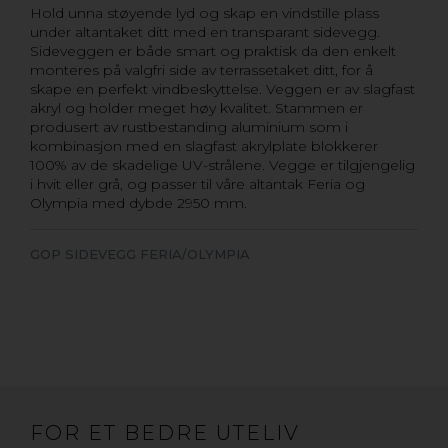
Hold unna støyende lyd og skap en vindstille plass
under altantaket ditt med en transparant sidevegg.
Sideveggen er både smart og praktisk da den enkelt
monteres på valgfri side av terrassetaket ditt, for å
skape en perfekt vindbeskyttelse. Veggen er av slagfast
akryl og holder meget høy kvalitet. Stammen er
produsert av rustbestanding aluminium som i
kombinasjon med en slagfast akrylplate blokkerer
100% av de skadelige UV-strålene. Vegge er tilgjengelig
i hvit eller grå, og passer til våre altantak Feria og
Olympia med dybde 2950 mm.
GOP SIDEVEGG FERIA/OLYMPIA
FOR ET BEDRE UTELIV