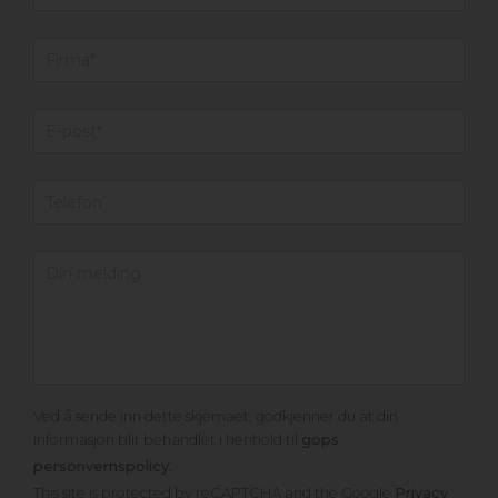
Ved å sende inn dette skjemaet, godkjenner du at din
informasjon blir behandlet i henhold til
gops
personvernspolicy.
This site is protected by reCAPTCHA and the Google
Privacy