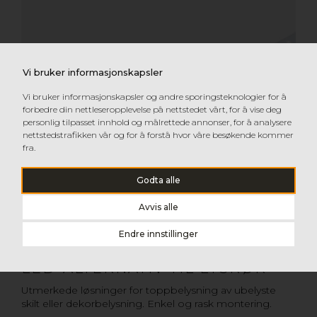
Vi bruker informasjonskapsler
Vi bruker informasjonskapsler og andre sporingsteknologier for å
forbedre din nettleseropplevelse på nettstedet vårt, for å vise deg
personlig tilpasset innhold og målrettede annonser, for å analysere
nettstedstrafikken vår og for å forstå hvor våre besøkende kommer
fra.
Godta alle
Avvis alle
Endre innstillinger
LED-ALTERNATIV TIL LYSRØR
Utmerkede løsninger for toppbelysning av ubelyste
skilt eller dekorbelysning. Enkel og rask montering.