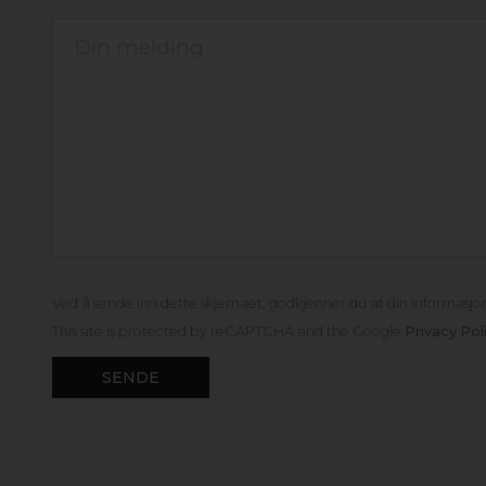
Ved å sende inn dette skjemaet, godkjenner du at din informasjon 
This site is protected by reCAPTCHA and the Google
Privacy Pol