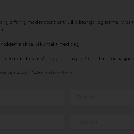
 lang erfaring med materialer til ulike bransjer og formål. Vi e
r!
taktskjema så tar vi kontakt med deg!
rede kunde hos oss?
Logg inn på
gop Store
for informasjon 
ner henvises til våre
forhandlere.