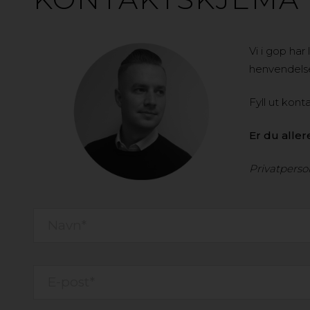
Vi i gop har
henvendelse
Fyll ut kon
Er du alle
Privatperso