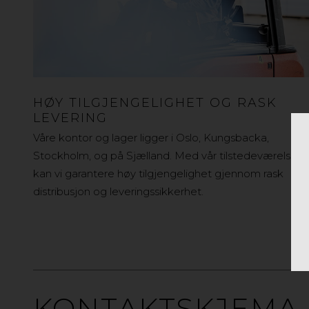
HØY TILGJENGELIGHET OG RASK
LEVERING
Våre kontor og lager ligger i Oslo, Kungsbacka,
Stockholm, og på Sjælland. Med vår tilstedeværelse
kan vi garantere høy tilgjengelighet gjennom rask
distribusjon og leveringssikkerhet.
KONTAKTSKJEMA