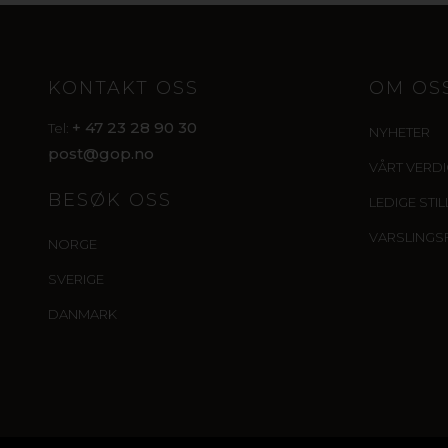
KONTAKT OSS
OM OS
+ 47 23 28 90 30
Tel:
NYHETER
post@gop.no
VÅRT VERD
BESØK OSS
LEDIGE STI
VARSLINGS
NORGE
SVERIGE
DANMARK