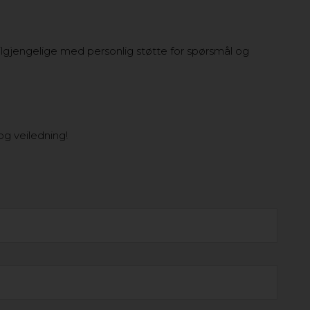
r tilgjengelige med personlig støtte for spørsmål og
og veiledning!