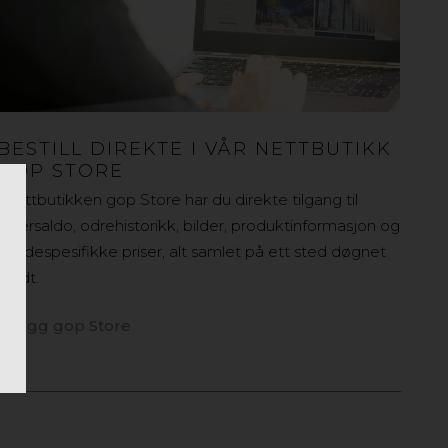
BESTILL DIREKTE I VÅR NETTBUTIKK
GOP STORE
I nettbutikken gop Store har du direkte tilgang til
lagersaldo, odrehistorikk, bilder, produktinformasjon og
kundespesifikke priser, alt samlet på ett sted døgnet
rundt.
Inlogg gop Store