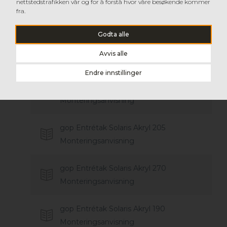
nettstedstrafikken vår og for å forstå hvor våre besøkende kommer
gop Vindskydd Block
fra.
Monteringsanvisning
Godta alle
gop Entrétak Block
Avvis alle
Monteringsanvisning
Endre innstillinger
gop Entrétak Orion Glas 140
Monteringsanvisning
gop Entrétak Solaris Akryl 205
Monteringsanvisning
gop Entrétak Solaris Akryl 270
Monteringsanvisning
gop Entrétak Solaris Akryl 190
Monteringsanvisning