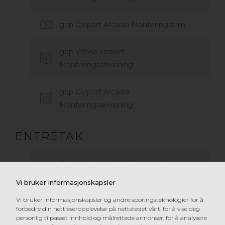
gop Carport Arcadia Monteringsfilm
gop Vitoria carport
Monteringsanvisning
gop Carport Arcadia
Monteringsanvisning
ENTRÉTAK
Warranty for gutta Entrance Canopy
Systems
Vi bruker informasjonskapsler
Vi bruker informasjonskapsler og andre sporingsteknologier for å
gop Entrétak Håltagning
forbedre din nettleseropplevelse på nettstedet vårt, for å vise deg
personlig tilpasset innhold og målrettede annonser, for å analysere