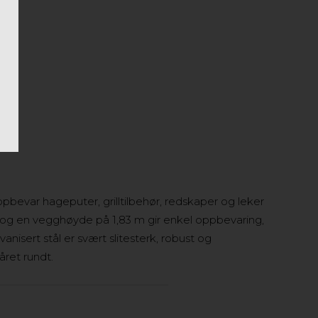
pbevar hageputer, grilltilbehør, redskaper og leker
 og en vegghøyde på 1,83 m gir enkel oppbevaring,
nisert stål er svært slitesterk, robust og
året rundt.