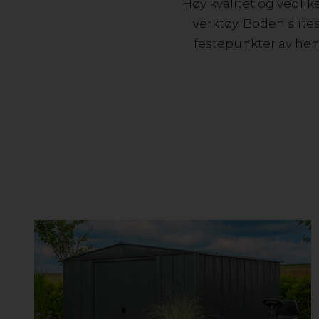
Høy kvalitet og vedli
verktøy. Boden slite
festepunkter av heng