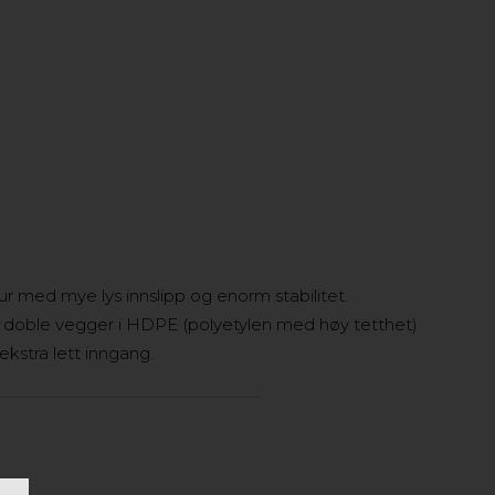
r med mye lys innslipp og enorm stabilitet.
 doble vegger i HDPE (polyetylen med høy tetthet)
kstra lett inngang.