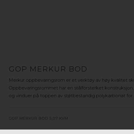
GOP MERKUR BOD
Merkur oppbevaringsrom er et verktøy av høy kvalitet sku
Oppbevaringsrommet har en stålforsterket konstruksjon,
og vinduer på toppen av støtbestandig polykarbonat for e
GOP MERKUR BOD 5,07 KVM