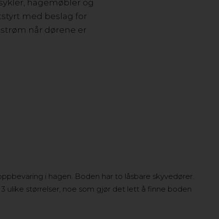
 sykler, hagemøbler og
tstyrt med beslag for
ftstrøm når dørene er
iv oppbevaring i hagen. Boden har to låsbare skyvedører.
 ulike størrelser, noe som gjør det lett å finne boden