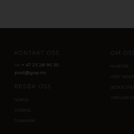
KONTAKT OSS
OM OS
+ 47 23 28 90 30
Tel:
NYHETER
post@gop.no
VÅRT VERD
BESØK OSS
LEDIGE STI
VARSLINGS
NORGE
SVERIGE
DANMARK