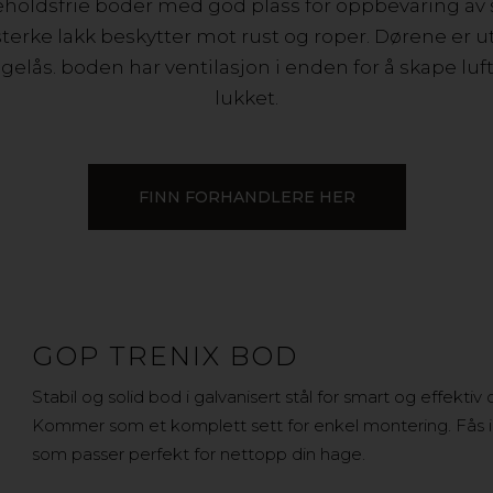
keholdsfrie boder med god plass for oppbevaring av
sterke lakk beskytter mot rust og roper. Dørene er u
elås. boden har ventilasjon i enden for å skape lu
lukket.
FINN FORHANDLERE HER
GOP TRENIX BOD
Stabil og solid bod i galvanisert stål for smart og effekt
Kommer som et komplett sett for enkel montering. Fås i 3
som passer perfekt for nettopp din hage.