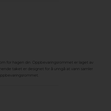
ngsrom for hagen din. Oppbevaringsrommet er laget av
rånende taket er designet for å unngå at vann samler
i oppbevaringsrommet.