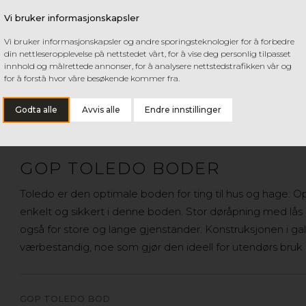
Vi bruker informasjonskapsler
Vi bruker informasjonskapsler og andre sporingsteknologier for å forbedre
din nettleseropplevelse på nettstedet vårt, for å vise deg personlig tilpasset
innhold og målrettede annonser, for å analysere nettstedstrafikken vår og
for å forstå hvor våre besøkende kommer fra.
Godta alle
Avvis alle
Endre innstillinger
GOP TOLEDO BODER
Toledo er den optimale boden for ting til hus og hage: Op
enkelt og sikkert i denne boden. Stor døråpning med lås
også for store og lange gjenstander. Konstruksjonen i galva
værbestandig, noe som gjør den ideell for utendørs bruk 
GOP TOLEDO BOD