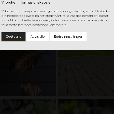
Vi bruker informasjonskapsler
Vi bruker informasjonskapsler og andre sporingsteknologier for å forbedre
din nettleseropplevelse på nettstedet vårt, for å vise deg personlig tilpasset
innhold og målrettede annonser, for å analysere nettstedstrafikken vår og
for å forstå hvor våre besøkende kommer fra.
Godta alle
Avvis alle
Endre innstillinger