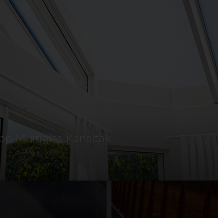
eriet nedenfor, eller kontakt oss for hjelp til å finne 
RUK
SKILT OG REKLAME
UTERUM
TAK
L
BYGGERIG OG RENOVERING
STØYSKJERM
DESIGN
op Multiglas Kanaltak