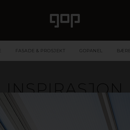
E
FASADE & PROSJEKT
GOPANEL
BÆR
INSPIRASJON
ale med særpreg og attraksjonskraft. Et favorittmater
r og eventbyråer. Vi har kunnskapen og erfaringen so
ktig materiale og på den måten styrke bedriften din.