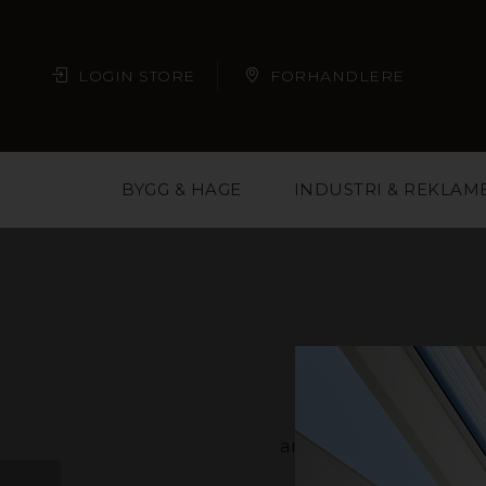
LOGIN STORE
FORHANDLERE
BYGG & HAGE
INDUSTRI & REKLAM
Plast er et materi
arkitekter, butikkjede
deg med å velge ri