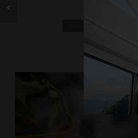
gall
VIS ALLE
AGRI OG LANDB
PERGOLA
Uterom av g
Til produktet