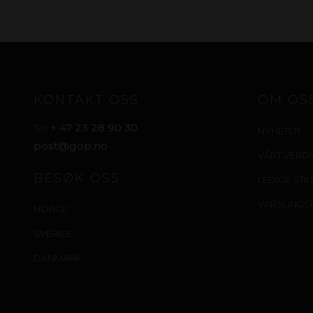
KONTAKT OSS
OM OS
+ 47 23 28 90 30
Tel:
NYHETER
post@gop.no
VÅRT VERD
BESØK OSS
LEDIGE STI
VARSLINGS
NORGE
SVERIGE
DANMARK