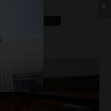
frem.
YSTRANSMISJON
UTEGULV
 OG INNREDNING