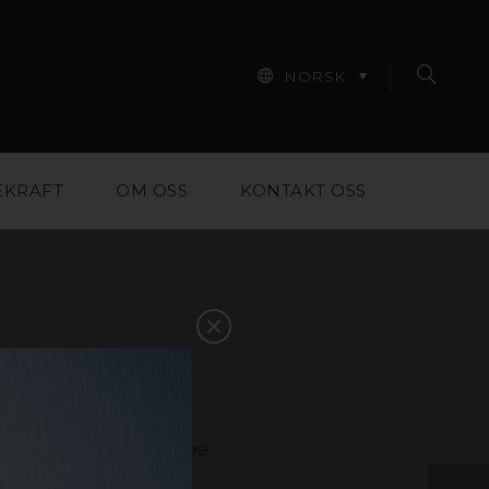
NORSK
EKRAFT
OM OSS
KONTAKT OSS
iale for designere,
m skal til for å hjelpe
 Finn inspirasjon i