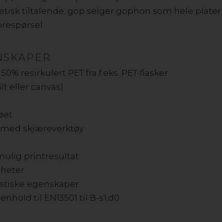
etisk tiltalende. gop selger gophon som hele plate
orespørsel.
GOPHON ECO-PET - RESIRKULERT LYDABSORBENT
NSKAPER
50% resirkulert PET fra f.eks. PET-flasker
ilt eller canvas)
øet
e med skjæreverktøy
 mulig printresultat
gheter
stiske egenskaper
henhold til EN13501 til B-s1,d0