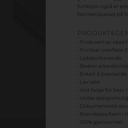
funksjon også er est
fabrikktilpasset på f
PRODUKTEGE
› Produsert av opptil 
› Printbar overflate (f
› Lydaborberende
› Bedrer arbeidsmilj
› Enkelt å bearbeid
› Lav vekt
› Hvit farge for best
› Unike designmuli
› Dokumenterte aku
› Brannklassifisert i 
› 100% gjenvunnet