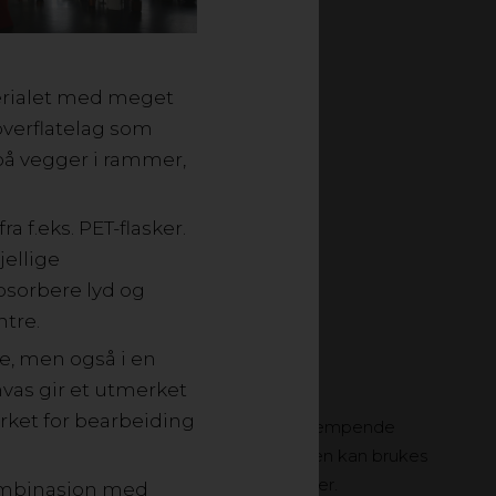
terialet med meget
verflatelag som
på vegger i rammer,
 f.eks. PET-flasker.
jellige
bsorbere lyd og
ntre.
te, men også i en
nvas gir et utmerket
erket for bearbeiding
rkulert materialet med meget gode lyddempende
om skaper unike designmuligheter. Platen kan brukes
ertaksløsninger eller som skjermvegger.
kombinasjon med