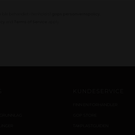
blir behandlet i henhold til
gops personvernspolicy.
icy
and
Terms of Service
apply.
S
KUNDESERVICE
FINN EN FORHANDLER
IGRUNNLAG
GOP STORE
LLINGER
TAKPLASTGUIDEN