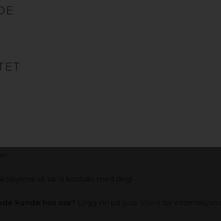
DE
tilmålte plater.
TET
 lang erfaring med materialer til ulike bransjer og formål. Vi e
r!
taktskjema så tar vi kontakt med deg!
rede kunde hos oss?
Logg inn på
gop Store
for informasjon 