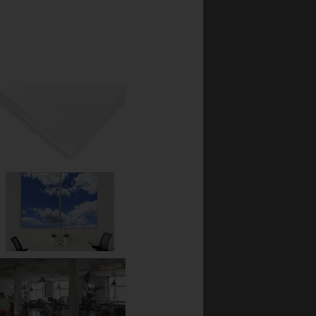
 lyd, noe som blant
fibervev som lages av
flate noe som gir
eter.
eide. Vegg - og
a i normalt støyende
GOP:
asker