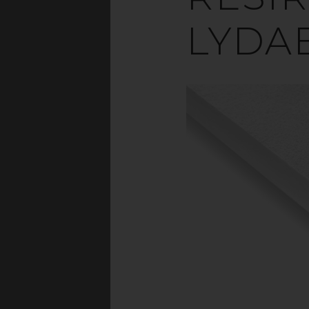
Formålet med lydes
annet bedrer arbeids
LYDA
opptil 50% resir
utme
Materialet er 
takabsorbenters hov
FOR
› Pr