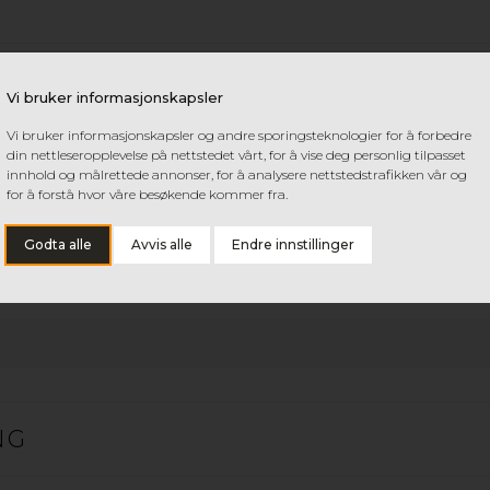
TA
Vi bruker informasjonskapsler
Vi bruker informasjonskapsler og andre sporingsteknologier for å forbedre
din nettleseropplevelse på nettstedet vårt, for å vise deg personlig tilpasset
innhold og målrettede annonser, for å analysere nettstedstrafikken vår og
for å forstå hvor våre besøkende kommer fra.
Godta alle
Avvis alle
Endre innstillinger
TILPASSEDE PLATER DIREKTE FRA
SAGEN
NG
Våre anlegg er utstyrt med automatsager og
kappemaskiner som gjør at vi kan levere ferdig