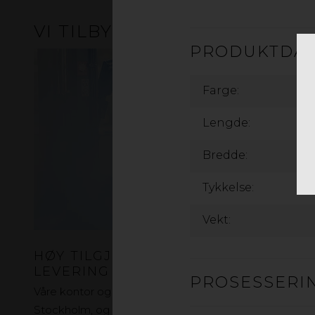
VI TILBYR
PRODUKTDA
Farge:
Lengde:
Bredde:
Tykkelse:
Vekt:
HØY TILGJENGELIGHET OG RASK
LEVERING
PROSESSERI
Våre kontor og lager ligger i Oslo, Kungsbacka,
Stockholm, og på Sjælland. Med vår tilstedeværelse