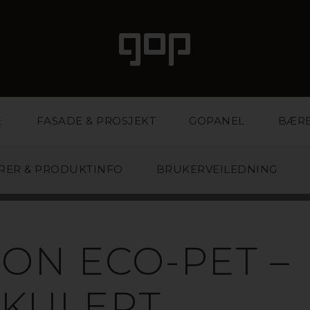
E
FASADE & PROSJEKT
GOPANEL
BÆR
RER & PRODUKTINFO
BRUKERVEILEDNING
LYDABSORBEN
ON ECO-PET –
RKULERT