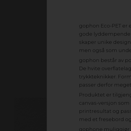
gophon Eco-PET er e
gode lyddempende eg
skaper unike design
men også som under
gophon består av pol
De hvite overflatela
trykkteknikker. For
passer derfor meget 
Produktet er tilgjen
canvas-versjon som e
printresultat og pas
med et fresebord og 
gophone muliggjør 