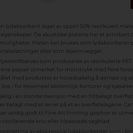
› Hvit farge for best mulig printresultat
› Unike designmuligheter
› Dokumenterte akustiske egenskaper
› Brannklassifisert i henhold til EN13501 til B-s1,d0
n lydabsorbent laget av opptil 50% resirkulert ma
› 100% gjenvunnet
enskaper. De akustiske platene har et printbart o
muligheter. Platen kan brukes som lydabsorberer 
taksløsninger eller som skjermvegger.
VIL DU VITE MER? KONTAKT OSS!
yesterfibervev som produseres av resirkulerte PET fra
gene passer utmerket for motivtrykk med flere forsk
målet med produktet er hovedsakelig å dempe og a
bra, i for eksempel skolemiljø, kontorer og kjøpese
gelig i en standardversjon med en filtbelagt overfla
GOPHON ECO-PET
r belagt med et lerret på et av overflatelagene. Ca
ser veldig godt til Fine Art Printing. gophon er utm
gophon Eco-PET er en lydabsorbent av opptil 50% resi
oscillerende kniv eller tilpassede sagblad.
egenskaper. Akutsikkplatene har en printbar overflate s
som lydabsorbent på vegger i rammer, men også som und
oppretting av ekspressive lydabsorbenter som i 