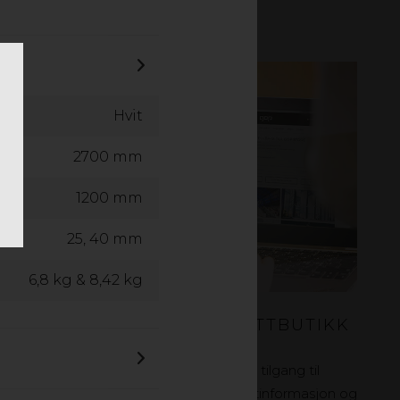
Hvit
2700 mm
1200 mm
25, 40 mm
6,8 kg & 8,42 kg
BESTILL DIREKTE I VÅR NETTBUTIKK
GOP STORE
I nettbutikken gop Store har du direkte tilgang til
lagersaldo, odrehistorikk, bilder, produktinformasjon og