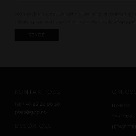
Ved å sende inn dette skjemaet, godkjenner du at din informasjon 
This site is protected by reCAPTCHA and the Google
Privacy Pol
KONTAKT OSS
OM OS
+ 47 23 28 90 30
Tel:
NYHETER
post@gop.no
VÅRT VERD
BESØK OSS
LEDIGE STI