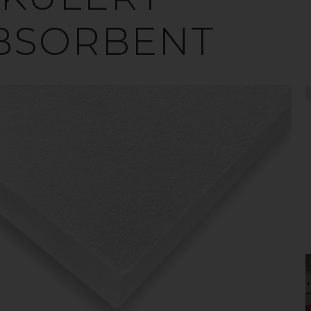
absorbenter er hovedsakelig å dempe og absorbere
miljøet. Akustikkplater fra gop består av polyester
BSORBENT
kulerte PET. Materialet produseres med en hvit over
rkede printresultat og skaper unike designmuligh
100% resirkulerbart, har lav vekt og er enkelt å bearb
edformål er å dempe lyd og passer derfor meget br
miljøer deriblant kjøpesentre, skoler og kontor.
DELER MED LYDABSORBENTER FRA 
odusert av opptil 50% resirkulert PET fra f.eks. PET-fl
› Printbar overflate (filt eller canvas)
› Lydaborberende
› Bedrer arbeidsmiljøet
› Enkelt å bearbeide med skjæreverktøy
› Lav vekt