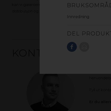
BRUKSOMRÅ
kan vi garantere høy tilgjengelighet gjennom rask
distribusjon og leveringssikkerhet.
Innredning
DEL PRODUK
KONTAKTSKJEMA
Vi i gop har
henvendelse
Fyll ut kon
Er du alle