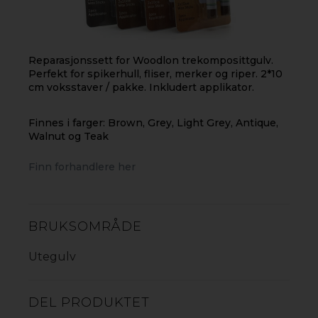
gop WOODLON
Deco
Reparasjonssett for Woodlon trekomposittgulv.
Perfekt for spikerhull, fliser, merker og riper. 2*10
cm voksstaver / pakke. Inkludert applikator.
Utegulv med en klassisk rillet
overflate
Finnes i farger: Brown, Grey, Light Grey, Antique,
Walnut og Teak
gop Woodlon Deco er et utegulv i
trekompositt med en rillet overflate som gir
Finn forhandlere her
godt grep og er behagelig å gå på. Den glatte
baksiden fungerer som et naturlig og
dekorativt designelement, for eksempel som
ramme eller avslutning rundt terrassen. Finnes
BRUKSOMRÅDE
i fargene Light Grey og Brown.
Utegulv
LES MER
DEL PRODUKTET