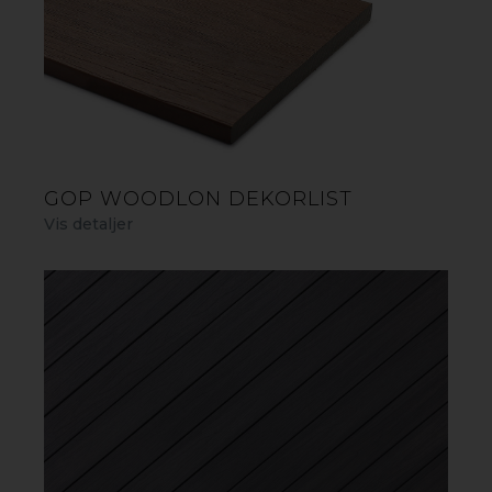
LES BROSJYRE
BYGG DITT UTEGULV -
BEREGNINGSVERKTØY
GOP WOODLON DEKORLIST
Vis detaljer