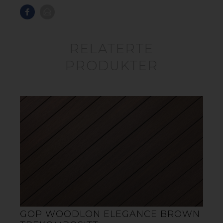
RELATERTE
PRODUKTER
NATURLIG TREFØLELSE.
MINIMALT VEDLIKEHOLD.
Leter du etter et utegulv i trekompositt som
kombinerer design og holdbarhet? Et moderne
terrassegulv skal ikke bare se bra ut – det må også tåle
vær og vind, kreve minimalt vedlikehold og være
behagelig å gå på. Det er akkurat dette gop Woodlon
trekomposittgulv leverer.
Velger du gop Woodlon kompositt terrassebord til
terrassen eller uteplassen, får du et terrassegulv med
treets naturlige utseende kombinert med plastens
slitestyrke og værbestandighet. Gulvet krever minimalt
GOP WOODLON ELEGANCE BROWN
vedlikehold og beholder sitt flotte utseende år etter år