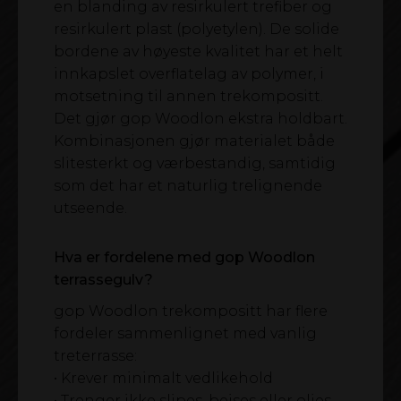
en blanding av resirkulert trefiber og
resirkulert plast (polyetylen). De solide
bordene av høyeste kvalitet har et helt
innkapslet overflatelag av polymer, i
motsetning til annen trekompositt.
Det gjør gop Woodlon ekstra holdbart.
Kombinasjonen gjør materialet både
slitesterkt og værbestandig, samtidig
som det har et naturlig trelignende
utseende.
Hva er fordelene med gop Woodlon
terrassegulv?
gop Woodlon trekompositt har flere
fordeler sammenlignet med vanlig
treterrasse:
• Krever minimalt vedlikehold
• Trenger ikke slipes, beises eller oljes