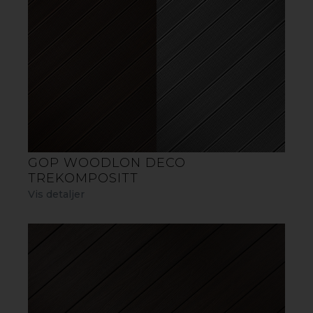
søl, og den UV-bestandige overflaten
forhindrer at fargen falmer i solen.
Takket være den helt innkapslede
konstruksjonen beskyttes plankene også
effektivt mot fukt og insekter, noe som
gir en vedlikeholdsfri og langvarig
løsning for terrasser og utemiljøer.
GOP WOODLON DECO
TREKOMPOSITT
Vis detaljer