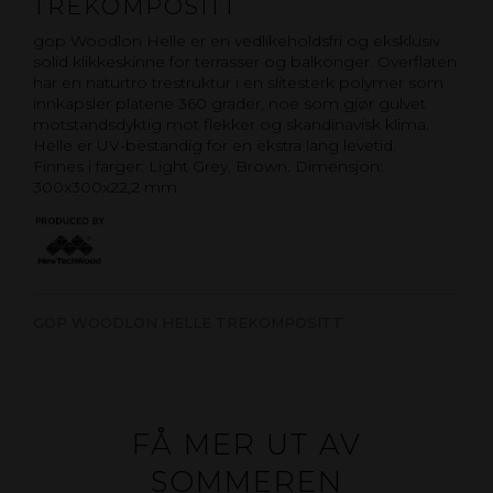
TREKOMPOSITT
gop Woodlon Helle er en vedlikeholdsfri og eksklusiv
solid klikkeskinne for terrasser og balkonger. Overflaten
har en naturtro trestruktur i en slitesterk polymer som
innkapsler platene 360 grader, noe som gjør gulvet
motstandsdyktig mot flekker og skandinavisk klima.
Helle er UV-bestandig for en ekstra lang levetid.
Finnes i farger: Light Grey, Brown. Dimensjon:
300x300x22,2 mm.
GOP WOODLON HELLE TREKOMPOSITT
FÅ MER UT AV
SOMMEREN