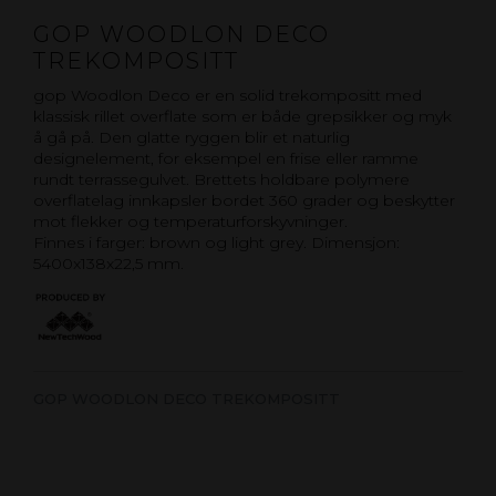
GOP WOODLON DECO
TREKOMPOSITT
gop Woodlon Deco er en solid trekompositt med
klassisk rillet overflate som er både grepsikker og myk
å gå på. Den glatte ryggen blir et naturlig
designelement, for eksempel en frise eller ramme
rundt terrassegulvet. Brettets holdbare polymere
overflatelag innkapsler bordet 360 grader og beskytter
mot flekker og temperaturforskyvninger.
Finnes i farger: brown og light grey. Dimensjon:
5400x138x22,5 mm.
GOP WOODLON DECO TREKOMPOSITT