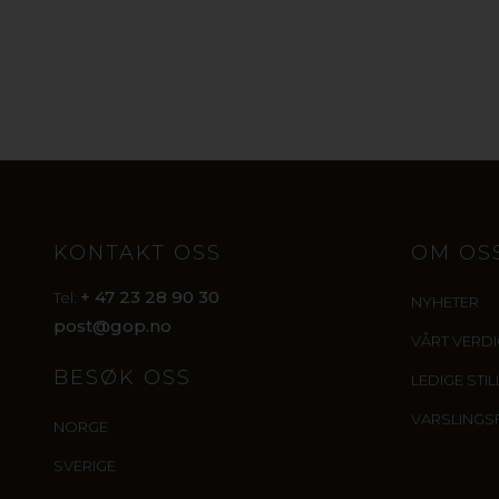
KONTAKT OSS
OM OS
+ 47 23 28 90 30
Tel:
NYHETER
post@gop.no
VÅRT VERD
BESØK OSS
LEDIGE STI
VARSLINGS
NORGE
SVERIGE