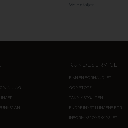
Vis detaljer
S
KUNDESERVICE
FINN EN FORHANDLER
IGRUNNLAG
GOP STORE
LLINGER
TAKPLASTGUIDEN
FUNKSJON
ENDRE INNSTILLINGENE FOR
INFORMASJONSKAPSLER