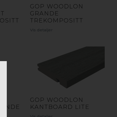
GOP WOODLON
HT
GRANDE
OSITT
TREKOMPOSITT
Vis detaljer
GOP WOODLON
RANDE
KANTBOARD LITE
Vis detaljer