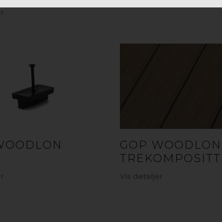
er
WOODLON
GOP WOODLON 
TREKOMPOSITT
er
Vis detaljer