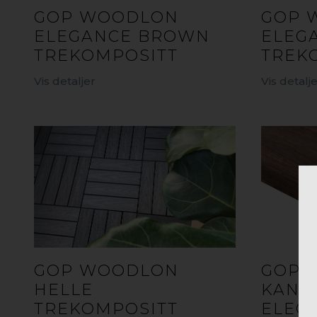
GOP WOODLON
GOP 
ELEGANCE BROWN
ELEG
TREKOMPOSITT
TREK
Vis detaljer
Vis detalj
GOP WOODLON
GOP 
HELLE
KANT
TREKOMPOSITT
ELEG