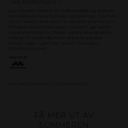
TREKOMPOSITT
gop Woodlon Helle er en vedlikeholdsfri og eksklusiv
solid klikkeskinne for terrasser og balkonger. Overflaten
har en naturtro trestruktur i en slitesterk polymer som
innkapsler platene 360 grader, noe som gjør gulvet
motstandsdyktig mot flekker og skandinavisk klima.
Helle er UV-bestandig for en ekstra lang levetid.
Finnes i farger: Light Grey, Brown. Dimensjon:
300x300x22,2 mm.
GOP WOODLON HELLE TREKOMPOSITT
FÅ MER UT AV
SOMMEREN