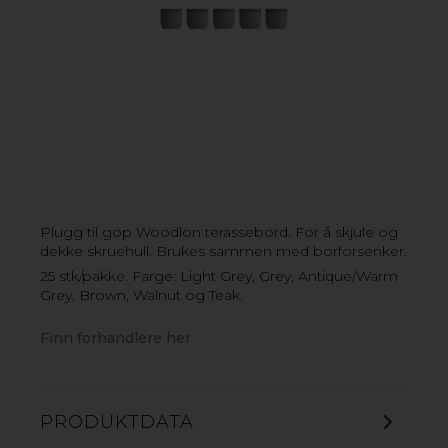
gop WOODLON
Deco
Utegulv med en klassisk rillet
overflate
gop Woodlon Deco er et utegulv i
trekompositt med en rillet overflate som gir
Plugg til gop Woodlon terassebord. For å skjule og
godt grep og er behagelig å gå på. Den glatte
dekke skruehull. Brukes sammen med borforsenker.
baksiden fungerer som et naturlig og
25 stk/pakke. Farge: Light Grey, Grey, Antique/Warm
dekorativt designelement, for eksempel som
Grey, Brown, Walnut og Teak.
ramme eller avslutning rundt terrassen. Finnes
i fargene Light Grey og Brown.
Finn forhandlere her
LES MER
PRODUKTDATA