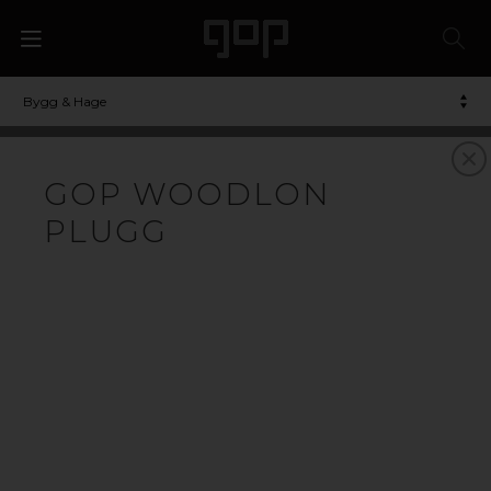
Bygg & Hage
KOMPOSITT
GOP WOODLON
TERRASSEBORD AV
PLUGG
TREKOMPOSITT TIL
TERRASSE OG
UTEPLASS