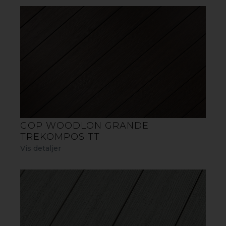
søl, og den UV-bestandige overflaten
forhindrer at fargen falmer i solen.
Takket være den helt innkapslede
konstruksjonen beskyttes plankene også
effektivt mot fukt og insekter, noe som
gir en vedlikeholdsfri og langvarig
løsning for terrasser og utemiljøer.
GOP WOODLON GRANDE
TREKOMPOSITT
Vis detaljer