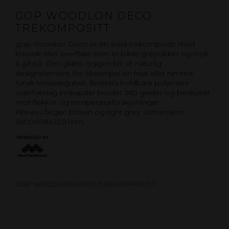
GOP WOODLON DECO
TREKOMPOSITT
gop Woodlon Deco er en solid trekompositt med
klassisk rillet overflate som er både grepsikker og myk
å gå på. Den glatte ryggen blir et naturlig
designelement, for eksempel en frise eller ramme
rundt terrassegulvet. Brettets holdbare polymere
overflatelag innkapsler bordet 360 grader og beskytter
mot flekker og temperaturforskyvninger.
Finnes i farger: brown og light grey. Dimensjon:
5400x138x22,5 mm.
GOP WOODLON DECO TREKOMPOSITT