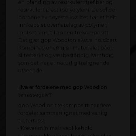
en blanding av resirkulert trefiber og
resirkulert plast (polyetylen). De solide
bordene av høyeste kvalitet har et helt
innkapslet overflatelag av polymer, i
motsetning til annen trekompositt.
Det gjør gop Woodlon ekstra holdbart.
Kombinasjonen gjør materialet både
slitesterkt og værbestandig, samtidig
som det har et naturlig trelignende
utseende.
Hva er fordelene med gop Woodlon
terrassegulv?
gop Woodlon trekompositt har flere
fordeler sammenlignet med vanlig
treterrasse:
• Krever minimalt vedlikehold
• Trenger ikke slipes, beises eller oljes