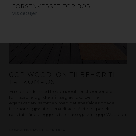
FORSENKERSET FOR BOR
Vis detaljer
GOP WOODLON TILBEHØR TIL
TREKOMPOSITT
En stor fordel med trekompositt er at bordene er
formstabile og ikke slår seg av fukt. Denne
egenskapen, sammen med det spesialdesignede
tilbehøret, gjør at du enkelt kan få et helt perfekt
resultat når du legger ditt terrassegulv fra gop Woodlon.
FORSENKERSET FOR BOR