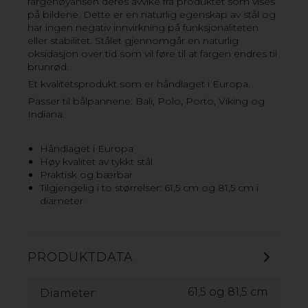
fargenøyansen deres avvike fra produktet som vises
på bildene. Dette er en naturlig egenskap av stål og
har ingen negativ innvirkning på funksjonaliteten
eller stabilitet. Stålet gjennomgår en naturlig
oksidasjon over tid som vil føre til at fargen endres til
brunrød.
Et kvalitetsprodukt som er håndlaget i Europa.
Passer til bålpannene: Bali, Polo, Porto, Viking og
Indiana.
Håndlaget i Europa
Høy kvalitet av tykkt stål
Praktisk og bærbar
Tilgjengelig i to størrelser: 61,5 cm og 81,5 cm i
diameter
PRODUKTDATA
61,5 og 81,5 cm
Diameter: