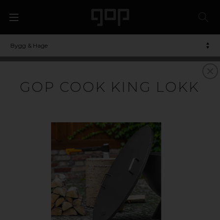
Bygg & Hage
GOP COOK KING LOKK
ILDSTEDER
FOR ETT HERLIG UTELIV
Hos oss finner du lekre bålpanner og tilbehør som