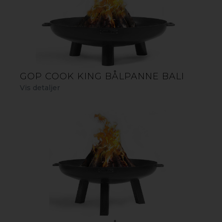
GOP COOK KING BÅLPANNE BALI
Vis detaljer
BÅLPANNE INDIANA
Cook King Bålpanne Indiana er en stilig og ideell
løsning for et herlig uteliv og for alle som verdsetter