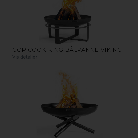
GOP COOK KING BÅLPANNE VIKING
Vis detaljer
TRIPOD GRILL MED RIST
Cook King Tripod grill/stativgrill har en høyde på 210 cm
og er en perfekt grill for herlige grillmåltider ute i
naturen eller i hagen. Som varmekilde til grillen kan du