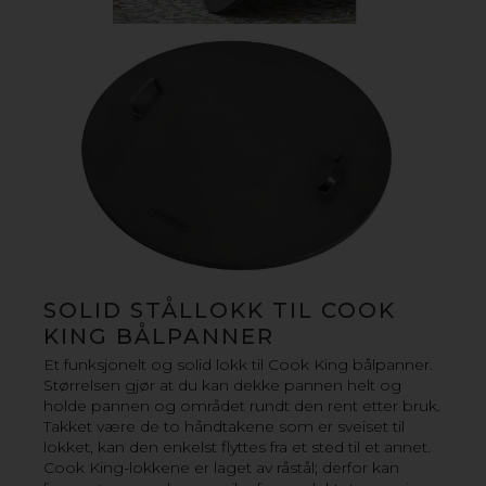
forsterker utelivet med familie og venner. Lag mat, nyt
varmen eller skap en elegant og innbydende
atmosfære i hagen din.
Vår serie inneholder ikke bare tilbehør for kreativ
matlaging, du finner også praktiske trehyller som også
fungerer som fine interiørdetaljer i stuen din.
FORDELER MED VÅRE
BÅLPANNER
› Høy kvalitet og stabil konstruksjon av tykt stål
› Håndlaget i Europa
› Praktiske og portable
SOLID STÅLLOKK TIL COOK
› Kombinere med grillrist, grillplate og lokk for retter
KING BÅLPANNER
utendørs
Et funksjonelt og solid lokk til Cook King bålpanner.
Størrelsen gjør at du kan dekke pannen helt og
holde pannen og området rundt den rent etter bruk.
FINN FORHANDLERE HER
Takket være de to håndtakene som er sveiset til
lokket, kan den enkelst flyttes fra et sted til et annet.
Cook King-lokkene er laget av råstål; derfor kan