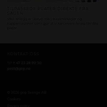
TILPASSEDE PLATER DIREKTE FRA
SAGEN
Våre anlegg er utstyrt med automatsager og
kappemaskiner som gjør at vi kan levere ferdig tilmålte
plater.
KONTAKT OSS
+ 47 23 28 90 30
Tel:
post@gop.no
© 2026 gop Sverige AB
Cookies
Privacy policy