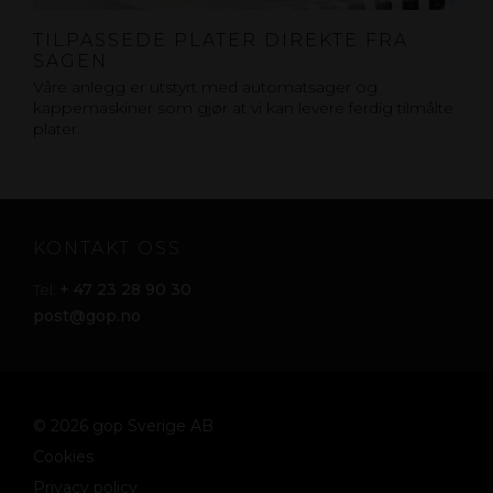
TILPASSEDE PLATER DIREKTE FRA
SAGEN
Våre anlegg er utstyrt med automatsager og
kappemaskiner som gjør at vi kan levere ferdig tilmålte
plater.
KONTAKT OSS
+ 47 23 28 90 30
Tel:
post@gop.no
© 2026 gop Sverige AB
Cookies
Privacy policy