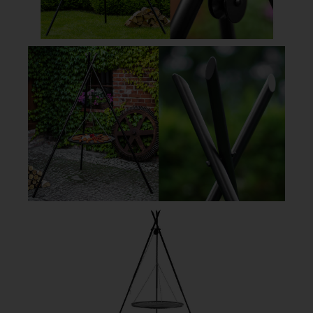
forsterker utelivet med familie og venner. Lag mat, nyt
varmen eller skap en elegant og innbydende
atmosfære i hagen din.
Vår serie inneholder ikke bare tilbehør for kreativ
matlaging, du finner også praktiske trehyller som også
fungerer som fine interiørdetaljer i stuen din.
FORDELER MED VÅRE
BÅLPANNER
› Høy kvalitet og stabil konstruksjon av tykt stål
› Håndlaget i Europa
› Praktiske og portable
› Kombinere med grillrist, grillplate og lokk for retter
utendørs
FINN FORHANDLERE HER