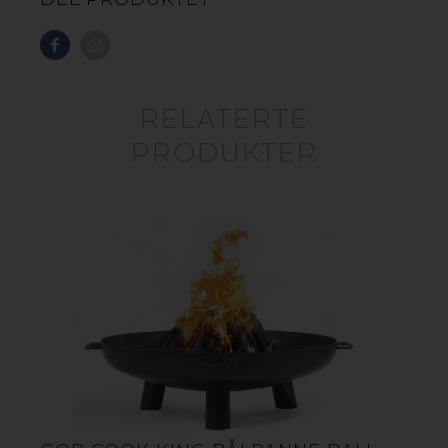
RELATERTE
PRODUKTER
BÅLPANNE INDIANA
Cook King Bålpanne Indiana er en stilig og ideell
løsning for et herlig uteliv og for alle som verdsetter