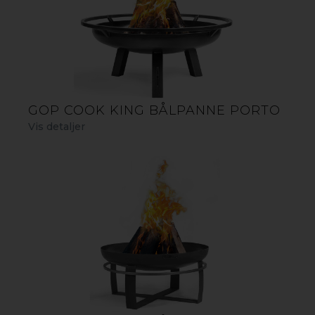
GOP COOK KING BÅLPANNE PORTO
Vis detaljer
TRIPOD GRILL MED RIST
Cook King Tripod grill/stativgrill har en høyde på 210 cm
og er en perfekt grill for herlige grillmåltider ute i
naturen eller i hagen. Som varmekilde til grillen kan du