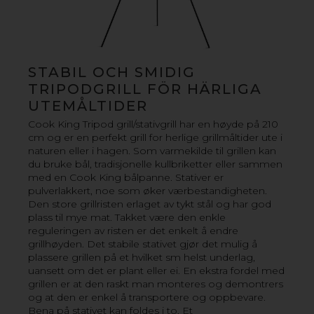
STABIL OCH SMIDIG
TRIPODGRILL FÖR HÄRLIGA
UTEMÅLTIDER
Cook King Tripod grill/stativgrill har en høyde på 210
cm og er en perfekt grill for herlige grillmåltider ute i
naturen eller i hagen. Som varmekilde til grillen kan
du bruke bål, tradisjonelle kullbriketter eller sammen
med en Cook King bålpanne. Stativer er
pulverlakkert, noe som øker værbestandigheten.
Den store grillristen erlaget av tykt stål og har god
plass til mye mat. Takket være den enkle
reguleringen av risten er det enkelt å endre
grillhøyden. Det stabile stativet gjør det mulig å
plassere grillen på et hvilket sm helst underlag,
uansett om det er plant eller ei. En ekstra fordel med
grillen er at den raskt man monteres og demontrers
og at den er enkel å transportere og oppbevare.
Bena på stativet kan foldes i to. Et