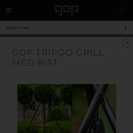
Bygg & Hage
GOP TRIPOD GRILL
MED RIST
ILDSTEDER
FOR ETT HERLIG UTELIV
Hos oss finner du lekre bålpanner og tilbehør som