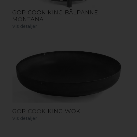
GOP COOK KING BÅLPANNE
MONTANA
Vis detaljer
TILBEHØR - GRILLPLATE
Cook King Grillplate i stål passer for alle som liker å
tilbringe tid i frisk luft og nyte retter tilberedt utendørs.
Den plassered enkelt og greit på en Cook King
bålpanne. Grillplaten gjør at du kan utvikle dine
kulinariske ferdigheter og er et fint alternativ til en
tradisjonell grill. Et høykvalitetsprodukt som er
håndlaget i Europa.
GOP COOK KING GRILLPLATE 82 CM
GOP COOK KING WOK
Vis detaljer