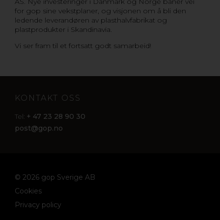
AS. Nye investeringer i Danmark og Norge baner vei
for gop sine vekstplaner, og visjonen om å bli den
ledende leverandøren av plasthalvfabrikat og
plastprodukter i Skandinavia.
Vi ser fram til et fortsatt godt samarbeid!
KONTAKT OSS
+ 47 23 28 90 30
Tel:
post@gop.no
© 2026 gop Sverige AB
Cookies
Privacy policy