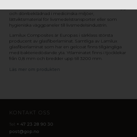
på minimum 55 år. Materialet tål obegränsad rengöring.
Lamilux® Antibakteriell används bland annat som vägg-
och dörrbeklädnad i medicinska miljöer,
lättviktsmaterial för livsmedelstransporter eller som
hygieniska väggpaneler till livsmedelsindustrin.
Lamilux Composites är Europas i särklass största
producent av glasfiberlaminat. Samtliga av Lamilux
glasfiberlaminat som har en gelcoat finns tillgängliga
med bakteriedödande yta. Ytlaminatet finns i tjocklekar
från 0,8 mm och bredder upp till 3200 mm.
Läs mer om produkten
KONTAKT OSS
+ 47 23 28 90 30
Tel:
post@gop.no