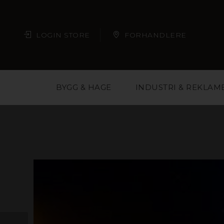
LOGIN STORE
FORHANDLERE
BYGG & HAGE
INDUSTRI & REKLAM
Plast er et materi
arkitekter, butikkjede
deg med å velge ri