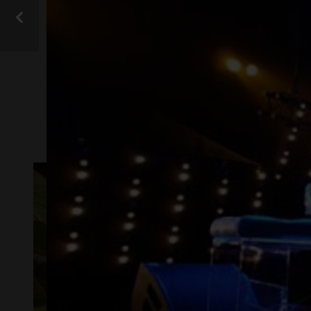
gall
VIS ALLE
TAK
LYSTR
DESIGN OG I