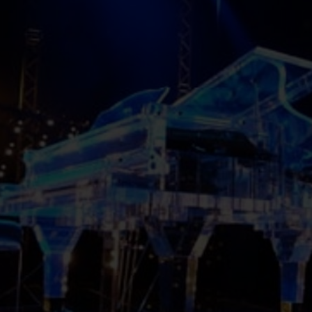
eriet nedenfor, eller kontakt oss for hjelp til å finne 
ANSMISJON
UTEGULV
PERGOLA
BYGGERIG O
NNREDNING
AGRI OG LANDBRUK
SKILT OG REKLAME