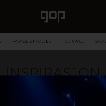
E
FASADE & PROSJEKT
GOPANEL
BÆR
INSPIRASJON
ale med særpreg og attraksjonskraft. Et favorittmater
r og eventbyråer. Vi har kunnskapen og erfaringen so
ktig materiale og på den måten styrke bedriften din.