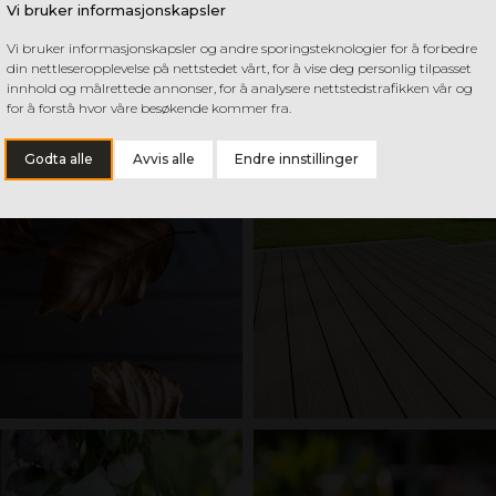
Vi bruker informasjonskapsler
Vi bruker informasjonskapsler og andre sporingsteknologier for å forbedre
din nettleseropplevelse på nettstedet vårt, for å vise deg personlig tilpasset
innhold og målrettede annonser, for å analysere nettstedstrafikken vår og
for å forstå hvor våre besøkende kommer fra.
Godta alle
Avvis alle
Endre innstillinger