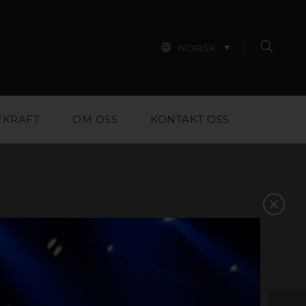
NORSK
EKRAFT
OM OSS
KONTAKT OSS
iale for designere,
m skal til for å hjelpe
 Finn inspirasjon i