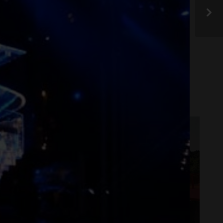
frem.
G RENOVERING
STØYSKJERM
UTERUM