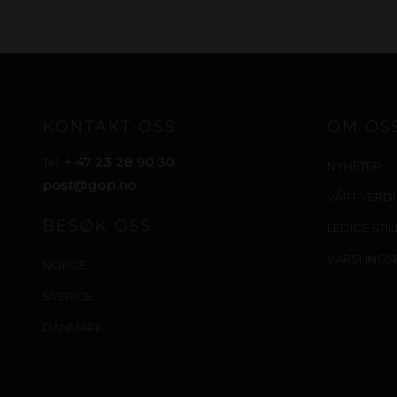
KONTAKT OSS
OM OS
+ 47 23 28 90 30
Tel:
NYHETER
post@gop.no
VÅRT VERD
BESØK OSS
LEDIGE STI
VARSLINGS
NORGE
SVERIGE
DANMARK