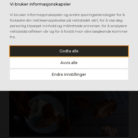
Vi bruker informasjonskapsler
Vi bruker informasjonskapsler og andre sporingsteknologier for å
forbedre din nettleseropplevelse på nettstedet vårt, for å vise deg
personlig tilpasset innhold og målrettede annonser, for å analysere
nettstedstrafikken vår og for å forstå hvor våre besøkende kommer
fra.
Godta alle
Avvis alle
Endre innstillinger