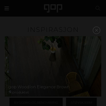
INSPIRASJON
Plast er et materiale med særpreg og attraksjonskraft.
Et favorittmateriale for designere, arkitekter, butikkjeder
og eventbyråer. Vi har kunnskapen og erfaringen som
skal til for å hjelpe deg med å velge riktig materiale og
på den måten styrke bedriften din. Finn inspirasjon i
galleriet nedenfor, eller kontakt oss for hjelp til å finne
frem.
VIS ALLE
LYSTRANSMISJON
gop Woodlon Elegance Brown
UTEGULV
PERGOLA
Til produktet
BYGGERIG OG RENOVERING
STØYSKJERM