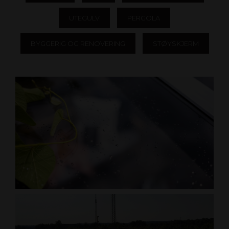
UTEGULV
PERGOLA
BYGGERIG OG RENOVERING
STØYSKJERM