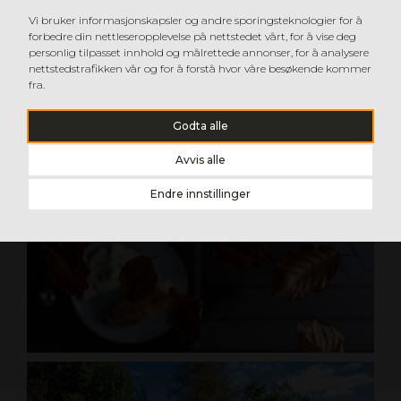
Vi bruker informasjonskapsler og andre sporingsteknologier for å
forbedre din nettleseropplevelse på nettstedet vårt, for å vise deg
personlig tilpasset innhold og målrettede annonser, for å analysere
nettstedstrafikken vår og for å forstå hvor våre besøkende kommer
fra.
Godta alle
Avvis alle
Endre innstillinger